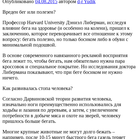
Опубликовано
04.08.2015
автором
d-r Yudik
Вреден бег или полезен?
Профессор Harvard University Дэниэл Либерман, исследуя
влияние бега на здоровье (и особенно на колени), пришел к
заключению, которое переворачивает все отношение к этому
вопросу: бегать полезно, но только босиком либо в обуви с
минимальной подошвой.
В основе современного навязанного рекламой восприятия
бега лежит то, чтобы бегать, нам обязательно нужна пара
кроссовок и специальное покрытие. Но исследования доктора
Либермана показывают, что при беге босиком не нужно
ничего.
Как развивалась стопа человека?
Согласно Дарвиновской теории развития человека,
изначально ноги преимущественно использовались для
ходьбы и лазания по деревьям, а затем, с увеличением
потребности в добыче мяса и охоте на зверей, человеку
пришлось больше бегать.
Многие крупные животные не могут долго бежать –
например, после 10-15 минут быстрого бега газель теряет