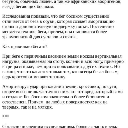
бегунов, обычных людей, а так же африканских аборигенов,
всегда бегающих босиком.
Исследования показали, что бег босиком существенно
отличается от бега в обуви, которая создает амортизацию
стопы и дополнительную поддержку пятки. Постепенно
меняется техника бега, причем, она становится более
травмоопасной для суставов и связок.
Как правильно бегать?
При беге с первичным касанием земли носком вертикальная
нагрузка, оказываемая на стопу, колени и всю ногу, примерно
в три раза ниже, чем при использовании других техник. Но
важно, что это касается только тех, кто всегда бегал босым,
ведь кроссовки меняют технику.
Амортизируя удар при касании земли, кроссовки, по сути,
скорее всего лишь частично снижают тот вред, который сами
и создают. Бег босиком значительно более безопасен и
естественен. Причем, на любых поверхностях: как на
твердых, так и на мягких.
***
Согласно последним исследованиям, большая часть вреда,