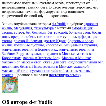
наносимого коленям и суставам бегом, происходит от
неправильной техники бега. В свою очередь, вероятно, что
неправильная техника формируется под влиянием
современной беговой обуви – кроссовок.
Запись опубликована автором
d-r Yudik
в рубрике
здоровая
жизнь
,
Медитация
,
физкультура
с метками
амортизация
стопы
,
артроз
,
бег босиком
,
бег трусцой
,
болезни стоп
,
босая
нога
,
вредность бега
,
голеностопные суставы
,
деформация
стопы
,
доктор Либерман
,
доктор Юдик
,
Здоровый образ
жизни
,
коленные суставы
,
кроссовки
,
мануальная терапия
,
мануальная терапия в Боровлянах
,
мануальная терапия в
Зелёном Бору
,
мануальная терапия в Минске
,
массаж в
Боровлянах
,
массаж в Зелёном Бору
,
Массаж в Минске
,
массаж ног
,
массаж стоп
,
обувь для бега
,
оздоровительный бег
,
правильно бегать
,
Психотерапия в Минске
,
складной
массажный стол
,
суставы ног
,
тайский массаж
,
частные
сеансы
. Добавьте в закладки
постоянную ссылку
.
Об авторе d-r Yudik