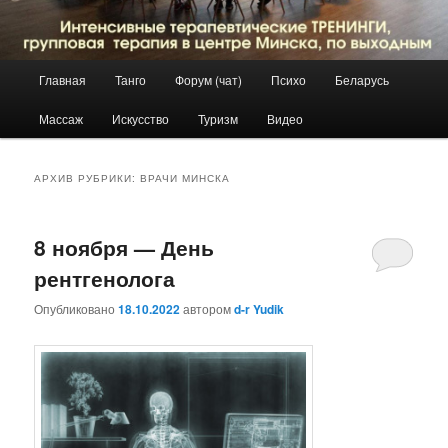
Главное
Главная
Танго
Форум (чат)
Психо
Беларусь
Перейти
Перейти
меню
Массаж
Искусство
Туризм
Видео
к
к
основному
дополнительному
АРХИВ РУБРИКИ:
ВРАЧИ МИНСКА
содержимому
содержимому
8 ноября — День
рентгенолога
Опубликовано
18.10.2022
автором
d-r Yudik