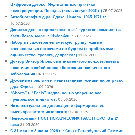
Цифровой детокс. Медитативные практики
психорегуляции. Походы. (июль-август 2026 г.)
25.07.2026
Автобиография д-ра Юдика. Начало. 1965-1971 гг.
16.07.2026
Дагестан для “неорганизованных” туристов: кемпинг на
Каспийском море. г. Избербаш
16.07.2026
Набор в психотерапевтическую группу, живые
еженедельные встречами по будням (с проблемами:
одиночество, тревога, депрессия)
11.07.2026
Доктор Виктор Ялом, сын знаменитого психотерапевта
покончил с собой после обострения психического
заболевания
04.07.2026
Духовные практики и медитативные техники на ретритах
д-ра Юдика
11.06.2026
“Shorts” и “Reels” медленно, но уверенно вас
превращают в идиотов.
05.06.2026
Интеллектуальная деградация и формирование
высокоразвитого интеллекта
03.06.2026
Невероятный РОСТ ПСИХИЧЕСКИХ РАССТРОЙСТВ в 21
веке
31.05.2026
С 31 мая по 3 июня 2026 г. : Санкт-Петербургский Саммит