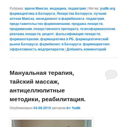
Рубрика:
врачи Минска
,
медицина
,
педиатрия
|
Метки:
yudik.org
фармацевтика в Беларуси
,
Лекарства Беларуси
,
лучшие
аптеки Минска
,
менеджмент в фармбизнесе
,
педиатрия
,
представительство фармкомпании
,
продажа лекарств
,
продвижение лекарственного препарата
,
психофармакология
,
реклама лекарств
,
рецепт
,
фальсификация лекарств
,
фармакотерапия
,
фармацевтика в РБ
,
фармацевтический
рынок Беларуси
,
фармбизнес в Беларуси
,
фарммаркетинг
,
эффективность медпрепаратов
|
Добавить комментарий
Мануальная терапия,
тайский массаж,
антицеллюлитные
методики, реабилитация.
Опубликовано
04.08.2015
автором
d-r Yudik