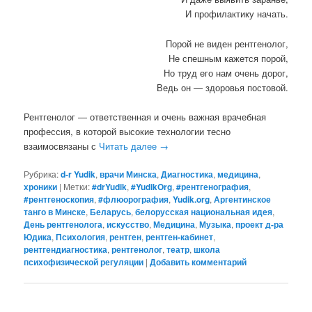
И профилактику начать.
Порой не виден рентгенолог,
Не спешным кажется порой,
Но труд его нам очень дорог,
Ведь он — здоровья постовой.
Рентгенолог — ответственная и очень важная врачебная
профессия, в которой высокие технологии тесно
взаимосвязаны с
Читать далее
→
Рубрика:
d-r Yudik
,
врачи Минска
,
Диагностика
,
медицина
,
хроники
|
Метки:
#‎drYudik
,
#YudikOrg
,
#рентгенография
,
#рентгеноскопия
,
#флюорография
,
Yudik.org
,
Аргентинское
танго в Минске
,
Беларусь
,
белорусская национальная идея
,
День рентгенолога
,
искусство
,
Медицина
,
Музыка
,
проект д-ра
Юдика
,
Психология
,
рентген
,
рентген-кабинет
,
рентгендиагностика
,
рентгенолог
,
театр
,
школа
психофизической регуляции
|
Добавить комментарий