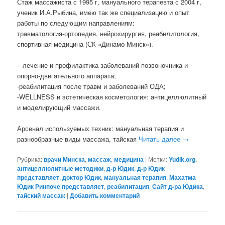
Стаж массажиста с 1995 г, мануального терапевта с 2004 г,
ученик И.А.Рыбина, имею так же специализацию и опыт
работы по следующим направлениям:
травматология-ортопедия, нейрохирургия, реабилитология,
спортивная медицина (СК «Динамо-Минск»).
– лечение и профилактика заболеваний позвоночника и
опорно-двигательного аппарата;
-реабилитация после травм и заболеваний ОДА;
-WELLNESS и эстетическая косметология: антицеллюлитный
и моделирующий массажи.
Арсенал используемых техник: мануальная терапия и
разнообразные виды массажа, тайская
Читать далее
→
Рубрика:
врачи Минска
,
массаж
,
медицина
|
Метки:
Yudik.org
,
антицеллюлитные методики
,
д-р Юдик
,
д-р Юдик
представляет
,
доктор Юдик
,
мануальная терапия
,
Махатма
Юдик Ринпоче представляет
,
реабилитация
,
Сайт д-ра Юдика
,
тайский массаж
|
Добавить комментарий