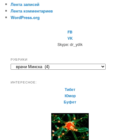
Лента записей
Лента комментариев
WordPress.org
FB
VK
Skype: dr_ydik
РУБРИКИ
Р
у
б
ИНТЕРЕСНОЕ:
р
Тибет
и
Юмор
к
Буфет
и