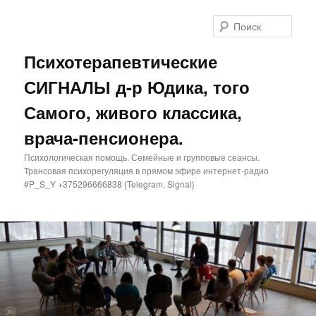
Поис
Психотерапевтические
СИГНАЛЫ д-р Юдика, того
Самого, живого классика,
врача-пенсионера.
Психологическая помощь. Семейные и групповые сеансы.
Трансовая психорегуляция в прямом эфире интернет-радио
#P_S_Y +375296666838 {Telegram, Signal}