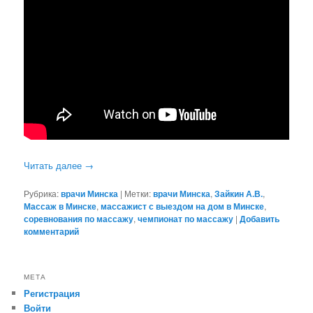
Читать далее
→
Рубрика:
врачи Минска
|
Метки:
врачи Минска
,
Зайкин А.В.
,
Массаж в Минске
,
массажист с выездом на дом в Минске
,
соревнования по массажу
,
чемпионат по массажу
|
Добавить
комментарий
МЕТА
Регистрация
Войти