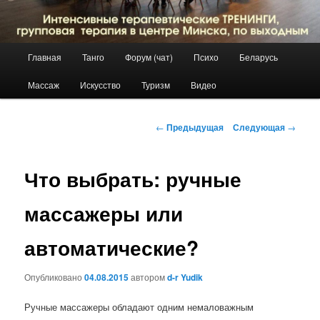
Главное
Главная
Танго
Форум (чат)
Психо
Беларусь
Перейти
меню
Массаж
Искусство
Туризм
Видео
к
основному
Навигация
←
Предыдущая
Следующая
→
по
содержимому
записям
Что выбрать: ручные
массажеры или
автоматические?
Опубликовано
04.08.2015
автором
d-r Yudik
Ручные массажеры обладают одним немаловажным