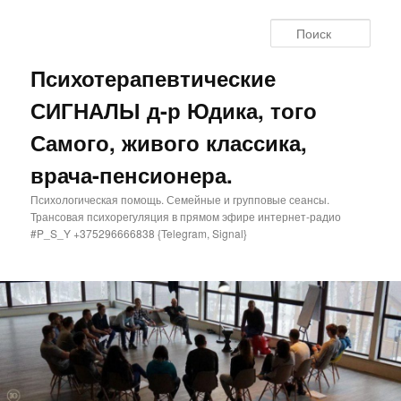
Поис
Психотерапевтические
СИГНАЛЫ д-р Юдика, того
Самого, живого классика,
врача-пенсионера.
Психологическая помощь. Семейные и групповые сеансы.
Трансовая психорегуляция в прямом эфире интернет-радио
#P_S_Y +375296666838 {Telegram, Signal}