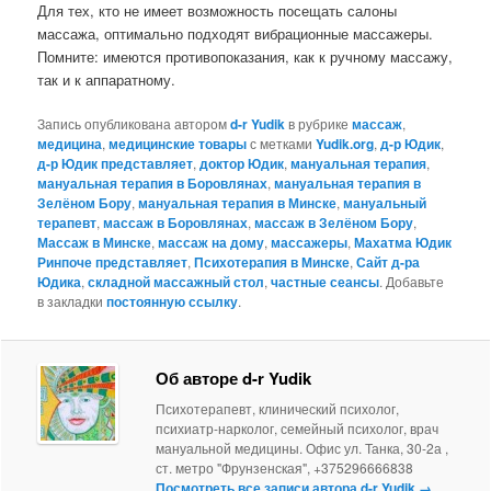
Для тех, кто не имеет возможность посещать салоны
массажа, оптимально подходят вибрационные массажеры.
Помните: имеются противопоказания, как к ручному массажу,
так и к аппаратному.
Запись опубликована автором
d-r Yudik
в рубрике
массаж
,
медицина
,
медицинские товары
с метками
Yudik.org
,
д-р Юдик
,
д-р Юдик представляет
,
доктор Юдик
,
мануальная терапия
,
мануальная терапия в Боровлянах
,
мануальная терапия в
Зелёном Бору
,
мануальная терапия в Минске
,
мануальный
терапевт
,
массаж в Боровлянах
,
массаж в Зелёном Бору
,
Массаж в Минске
,
массаж на дому
,
массажеры
,
Махатма Юдик
Ринпоче представляет
,
Психотерапия в Минске
,
Сайт д-ра
Юдика
,
складной массажный стол
,
частные сеансы
. Добавьте
в закладки
постоянную ссылку
.
Об авторе d-r Yudik
Психотерапевт, клинический психолог,
психиатр-нарколог, семейный психолог, врач
мануальной медицины. Офис ул. Танка, 30-2а ,
ст. метро "Фрунзенская", +375296666838
Посмотреть все записи автора d-r Yudik
→