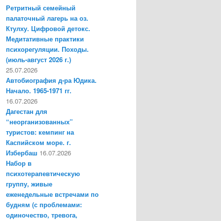
Ретритный семейный
палаточный лагерь на оз.
Ктулху. Цифровой детокс.
Медитативные практики
психорегуляции. Походы.
(июль-август 2026 г.)
25.07.2026
Автобиография д-ра Юдика.
Начало. 1965-1971 гг.
16.07.2026
Дагестан для
“неорганизованных”
туристов: кемпинг на
Каспийском море. г.
Избербаш
16.07.2026
Набор в
психотерапевтическую
группу, живые
еженедельные встречами по
будням (с проблемами:
одиночество, тревога,