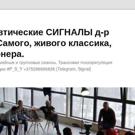
втические СИГНАЛЫ д-р
Самого, живого классика,
нера.
мейные и групповые сеансы. Трансовая психорегуляция
ио #P_S_Y +375296666838 {Telegram, Signal}