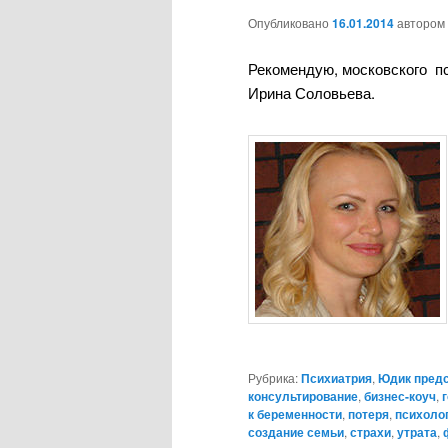
Опубликовано
16.01.2014
автором
Рекомендую, московского п
Ирина Соловьева.
Рубрика:
Психиатрия
,
Юдик пред
консультирование
,
бизнес-коуч
,
к беременности
,
потеря
,
психолог
создание семьи
,
страхи
,
утрата
,