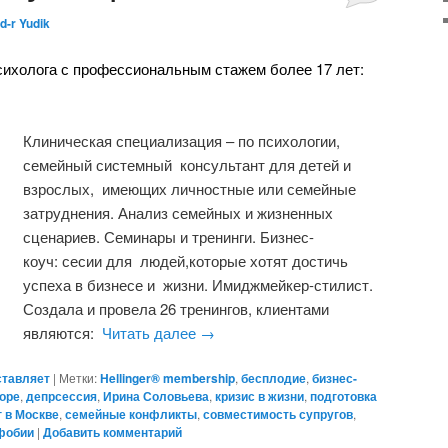
d-r Yudik
сихолога с профессиональным стажем более 17 лет:
Клиническая специализация – по психологии,
семейный системный консультант для детей и
взрослых, имеющих личностные или семейные
затруднения. Анализ семейных и жизненных
сценариев. Семинары и тренинги. Бизнес-
коуч: сесии для людей,которые хотят достичь
успеха в бизнесе и жизни. Имиджмейкер-стилист.
Создала и провела 26 тренингов, клиентами
являются:
Читать далее
→
ставляет
|
Метки:
Hellinger® membership
,
бесплодие
,
бизнес-
горе
,
депрсессия
,
Ирина Соловьева
,
кризис в жизни
,
подготовка
 в Москве
,
семейные конфликты
,
совместимость супругов
,
фобии
|
Добавить комментарий