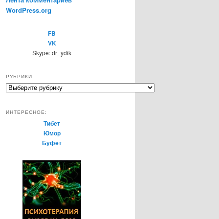
WordPress.org
FB
VK
Skype: dr_ydik
РУБРИКИ
Р
у
б
ИНТЕРЕСНОЕ:
р
Тибет
и
Юмор
к
Буфет
и