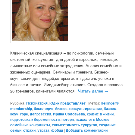
Клиническая специализация – по психологии, семейный
системный консультант для детей и взрослых, имеющих
личностные или семейные затруднения. Анализ семейных и
жизненных сценариев. Семинары и тренинги. Бизнес-
коуч: сесии для людей,которые хотят достичь успеха в
бизнесе и жизни. Имиджмейкер-стилист. Создала и провела
26 тренингов, клиентами являются:
Читать далее
→
Рубрика:
Психиатрия
,
Юдик представляет
|
Метки:
Hellinger®
membership
,
бесплодие
,
бизнес-консультирование
,
бизнес-
коуч
,
горе
,
депрсессия
,
Ирина Соловьева
,
кризис в жизни
,
подготовка к беременности
,
потеря
,
психолог в Москве
,
семейные конфликты
,
совместимость супругов
,
создание
семьи
,
страхи
,
утрата
,
фобии
|
Добавить комментарий