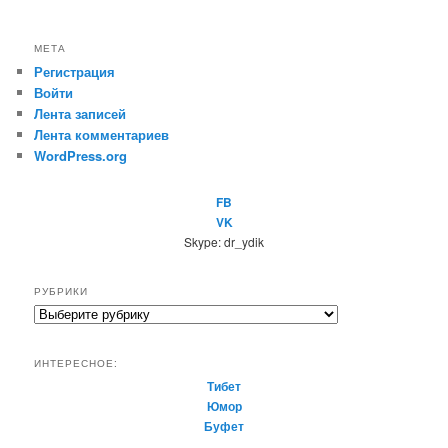
МЕТА
Регистрация
Войти
Лента записей
Лента комментариев
WordPress.org
FB
VK
Skype: dr_ydik
РУБРИКИ
Р
у
б
ИНТЕРЕСНОЕ:
р
Тибет
и
Юмор
к
Буфет
и