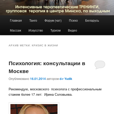
Главное
Главная
Танго
Форум (чат)
Психо
Беларусь
Перейти
Перейти
меню
Массаж
Искусство
Туризм
Видео
к
к
основному
дополнительному
АРХИВ МЕТКИ:
КРИЗИС В ЖИЗНИ
содержимому
содержимому
Психология: консультации в
Москве
Опубликовано
16.01.2014
автором
d-r Yudik
Рекомендую, московского психолога с профессиональным
стажем более 17 лет: Ирина Соловьева.