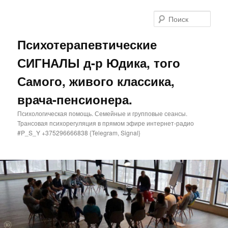
Поис
Психотерапевтические
СИГНАЛЫ д-р Юдика, того
Самого, живого классика,
врача-пенсионера.
Психологическая помощь. Семейные и групповые сеансы.
Трансовая психорегуляция в прямом эфире интернет-радио
#P_S_Y +375296666838 {Telegram, Signal}