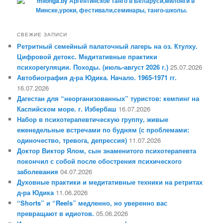
СВЕЖИЕ ЗАПИСИ
Ретритный семейный палаточный лагерь на оз. Ктулху.
Цифровой детокс. Медитативные практики
психорегуляции. Походы. (июль-август 2026 г.)
25.07.2026
Автобиография д-ра Юдика. Начало. 1965-1971 гг.
16.07.2026
Дагестан для “неорганизованных” туристов: кемпинг на
Каспийском море. г. Избербаш
16.07.2026
Набор в психотерапевтическую группу, живые
еженедельные встречами по будням (с проблемами:
одиночество, тревога, депрессия)
11.07.2026
Доктор Виктор Ялом, сын знаменитого психотерапевта
покончил с собой после обострения психического
заболевания
04.07.2026
Духовные практики и медитативные техники на ретритах
д-ра Юдика
11.06.2026
“Shorts” и “Reels” медленно, но уверенно вас
превращают в идиотов.
05.06.2026