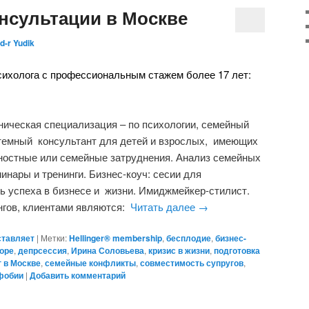
онсультации в Москве
d-r Yudik
сихолога с профессиональным стажем более 17 лет:
ническая специализация – по психологии, семейный
темный консультант для детей и взрослых, имеющих
ностные или семейные затруднения. Анализ семейных
инары и тренинги. Бизнес-коуч: сесии для
ь успеха в бизнесе и жизни. Имиджмейкер-стилист.
нгов, клиентами являются:
Читать далее
→
ставляет
|
Метки:
Hellinger® membership
,
бесплодие
,
бизнес-
горе
,
депрсессия
,
Ирина Соловьева
,
кризис в жизни
,
подготовка
 в Москве
,
семейные конфликты
,
совместимость супругов
,
фобии
|
Добавить комментарий