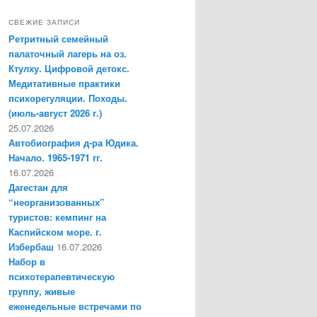
СВЕЖИЕ ЗАПИСИ
Ретритный семейный
палаточный лагерь на оз.
Ктулху. Цифровой детокс.
Медитативные практики
психорегуляции. Походы.
(июль-август 2026 г.)
25.07.2026
Автобиография д-ра Юдика.
Начало. 1965-1971 гг.
16.07.2026
Дагестан для
“неорганизованных”
туристов: кемпинг на
Каспийском море. г.
Избербаш
16.07.2026
Набор в
психотерапевтическую
группу, живые
еженедельные встречами по