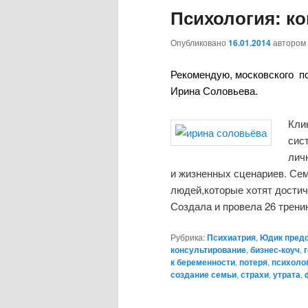
Психология: к
содержимому
содержимому
Опубликовано
16.01.2014
автором
Рекомендую, московского п
Ирина Соловьева.
Кли
сис
лич
и жизненных сценариев. Сем
людей,которые хотят достич
Создала и провела 26 трени
Рубрика:
Психиатрия
,
Юдик пред
консультирование
,
бизнес-коуч
,
к беременности
,
потеря
,
психолог
создание семьи
,
страхи
,
утрата
,