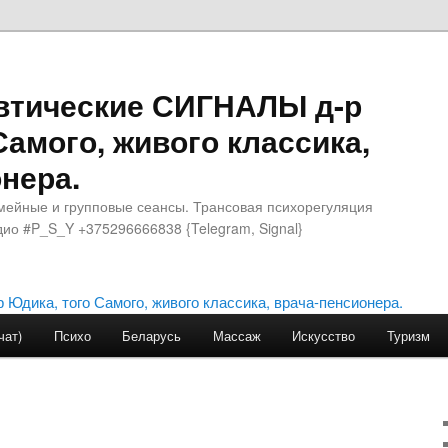
втические СИГНАЛЫ д-р
Самого, живого классика,
нера.
мейные и групповые сеансы. Трансовая психорегуляция
ио #P_S_Y +375296666838 {Telegram, Signal}
чат)
Психо
Беларусь
Массаж
Искусство
Туризм