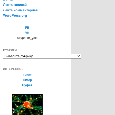
Лента записей
Лента комментариев
WordPress.org
FB
VK
Skype: dr_ydik
РУБРИКИ
Р
у
б
ИНТЕРЕСНОЕ:
р
Тибет
и
Юмор
к
Буфет
и