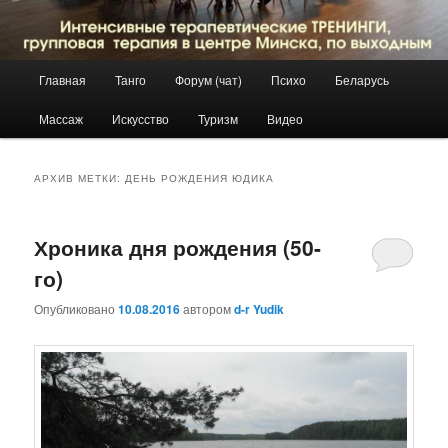
Главное
Главная
Танго
Форум (чат)
Психо
Беларусь
Перейти
Перейти
меню
Массаж
Искусство
Туризм
Видео
к
к
основному
дополнительному
АРХИВ МЕТКИ:
ДЕНЬ РОЖДЕНИЯ ЮДИКА
содержимому
содержимому
Хроника дня рождения (50-
го)
Опубликовано
10.08.2016
автором
d-r Yudik