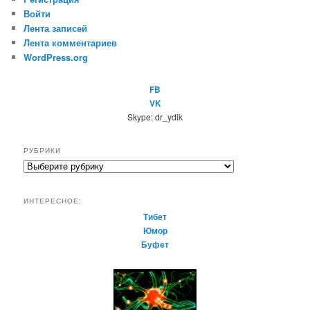
Войти
Лента записей
Лента комментариев
WordPress.org
FB
VK
Skype: dr_ydik
РУБРИКИ
Р
у
б
ИНТЕРЕСНОЕ:
р
Тибет
и
Юмор
к
Буфет
и