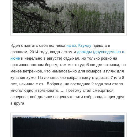
Идея отметить свои пол-века
на оз. Ктулху
пришла в
прошлом, 2014 году, когда летом я
дважды (двухнедельно в
июне
и недельно в августе) отдыхал, но только ровно на
противоположном берегу, там место удобное для стоянки, но
менее ветренное, что немаловажно для комаров и пляж для
купания хуже. На лепельские озёра я езжу отдыхать 7 или 8
лет, начинал с оз. Бобрица, но последние 2 года там стало
многолюдно и грязновато….. Поэтому стал смещаться
севернее, всё дальше по цепочке пяти озёр впадающих друг
в друга