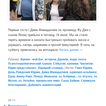
Первые гости ( Дима Мамадалиев по прозвищу Фу Джи с
сыном Яном) прибыли в пятницу 19 июня. Мы не стали
терять времени и начали быстренько пробовать виски и
украшать лагерь шариками и прочей бижутерией. В ночь на
субботу примчались на мотоцикле
Читать далее
→
Рубрика:
Время - мой Бог
,
встречи
,
Дружба
,
подв. охота
,
Психотерапевтический туризм
,
События
,
хроники
,
Чаепитие
,
Юдик представляет
,
Юдицкий словарь
|
Метки:
Гимн Юдика
,
День Рождения Юдика
,
Дима Мамадалиев
,
единорог-альбинос
,
Ёдор
,
Киану Ривз
,
Лемур
,
Мамушка
,
оз. Бобрица..
,
оз. Ктулху
,
оз.
Мухно
,
оз. Уклейно
,
прекрасное пиво
,
Саша Зайкин
,
Скрижали
благонравия
|
Добавить комментарий
МЕТА
Регистрация