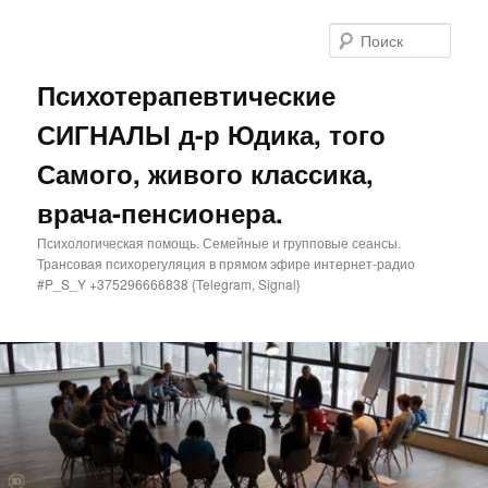
Поис
Психотерапевтические
СИГНАЛЫ д-р Юдика, того
Самого, живого классика,
врача-пенсионера.
Психологическая помощь. Семейные и групповые сеансы.
Трансовая психорегуляция в прямом эфире интернет-радио
#P_S_Y +375296666838 {Telegram, Signal}