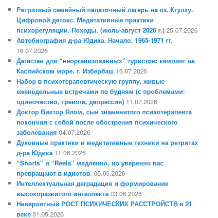
Ретритный семейный палаточный лагерь на оз. Ктулху.
Цифровой детокс. Медитативные практики
психорегуляции. Походы. (июль-август 2026 г.)
25.07.2026
Автобиография д-ра Юдика. Начало. 1965-1971 гг.
16.07.2026
Дагестан для “неорганизованных” туристов: кемпинг на
Каспийском море. г. Избербаш
16.07.2026
Набор в психотерапевтическую группу, живые
еженедельные встречами по будням (с проблемами:
одиночество, тревога, депрессия)
11.07.2026
Доктор Виктор Ялом, сын знаменитого психотерапевта
покончил с собой после обострения психического
заболевания
04.07.2026
Духовные практики и медитативные техники на ретритах
д-ра Юдика
11.06.2026
“Shorts” и “Reels” медленно, но уверенно вас
превращают в идиотов.
05.06.2026
Интеллектуальная деградация и формирование
высокоразвитого интеллекта
03.06.2026
Невероятный РОСТ ПСИХИЧЕСКИХ РАССТРОЙСТВ в 21
веке
31.05.2026