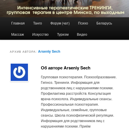
Главное
Главная
Танго
Форум (чат)
Психо
Беларусь
Перейти
Перейти
меню
Массаж
Искусство
Туризм
Видео
к
к
основному
дополнительному
Arseniy Sech
АРХИВ АВТОРА:
содержимому
содержимому
Об авторе Arseniy Sech
Групповая психотерапия. Психообразование.
Гипноз. Тренинги. Информация для
родственников лиц с нарушениями психики.
Профилактика расстройств. Консультация
врача-психолога. Индивидуальные сеансы.
Профессиональная психотерапия.
Индивидуальные, семейные, групповые
сеансы. Школа психофизической регуляции.
Информация для родственников лиц с
нарушениями психики. Приём