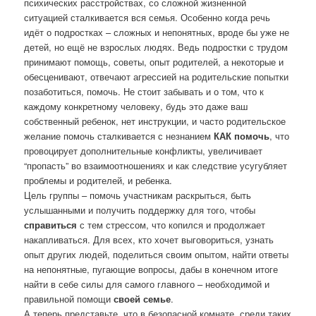
психических расстройствах, со сложной жизненной
ситуацией сталкивается вся семья. Особенно когда речь
идёт о подростках – сложных и непонятных, вроде бы уже не
детей, но ещё не взрослых людях. Ведь подростки с трудом
принимают помощь, советы, опыт родителей, а некоторые и
обесценивают, отвечают агрессией на родительские попытки
позаботиться, помочь. Не стоит забывать и о том, что к
каждому конкретному человеку, будь это даже ваш
собственный ребенок, нет инструкции, и часто родительское
желание помочь сталкивается с незнанием
КАК помочь
, что
провоцирует дополнительные конфликты, увеличивает
“пропасть” во взаимоотношениях и как следствие усугубляет
проблемы и родителей, и ребенка.
Цель группы – помочь участникам раскрыться, быть
услышанными и получить поддержку для того, чтобы
справиться
с тем стрессом, что копился и продолжает
накапливаться. Для всех, кто хочет выговориться, узнать
опыт других людей, поделиться своим опытом, найти ответы
на непонятные, пугающие вопросы, дабы в конечном итоге
найти в себе силы для самого главного – необходимой и
правильной помощи
своей семье
.
А теперь представьте, что в безопасной комнате, среди таких