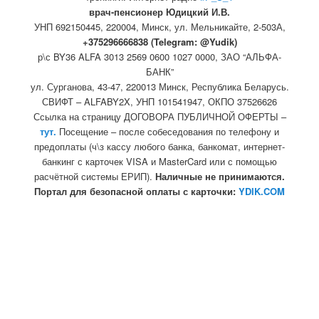
врач-пенсионер Юдицкий И.В.
УНП 692150445, 220004, Минск,
ул. Мельникайте, 2-503А,
+375296666838 (Telegram: @Yudik)
р\с BY36 ALFA 3013 2569 0600 1027 0000, ЗАО “АЛЬФА-
БАНК”
ул. Сурганова, 43-47, 220013 Минск, Республика Беларусь.
СВИФТ – ALFABY2X, УНП 101541947, ОКПО 37526626
Ссылка на страницу ДОГОВОРА ПУБЛИЧНОЙ ОФЕРТЫ –
тут.
Посещение – после собеседования по телефону и
предоплаты (ч\з кассу любого банка, банкомат, интернет-
банкинг с карточек VISA и MasterCard или с помощью
расчётной системы ЕРИП).
Наличные не принимаются.
Портал для безопасной оплаты с карточки:
YDIK.COM