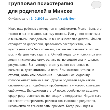
Групповая психотерапия
для родителей в Минске
Опубликовано
19.10.2025
автором
Arseniy Sech
Итак, ваш ребенок столкнулся с проблемами. Может быть его
травят и вы не знаете, как ему помочь. Или у него проблемы
с вниманием, поведением, и вы не знаете что делать. Или он
страдает от депрессии, тревожного расстройства, и вы
чувствуете себя бессильными, так как не понимаете, что вы
могли бы для него сделать. Он наблюдается у психиатра или
ходит к психотерапевту, однако вы не видите значительных
результатов. Вы чувствуете
вину
за его состояние и,
возможно, даже
злитесь
на него. Вам кажется, что ваши
страхи, боль или сомнения
— уникальное чудовище,
которое живёт только в вас. Другие родители ведь как-то
справляются с подобными проблемами, а у кого-то ситуация
ещё хуже… Вы
одиноки
в этой ноше, особенно когда даже
среди родственников вы не находите поддержки. Ни для кого
не секрет что проблемы ребенка отзываются в родителях,
независимо от тяжести этих проблем. Когда речь идёт о