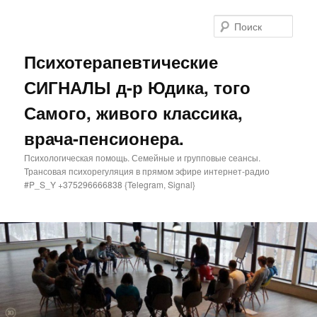
Поис
Психотерапевтические
СИГНАЛЫ д-р Юдика, того
Самого, живого классика,
врача-пенсионера.
Психологическая помощь. Семейные и групповые сеансы.
Трансовая психорегуляция в прямом эфире интернет-радио
#P_S_Y +375296666838 {Telegram, Signal}