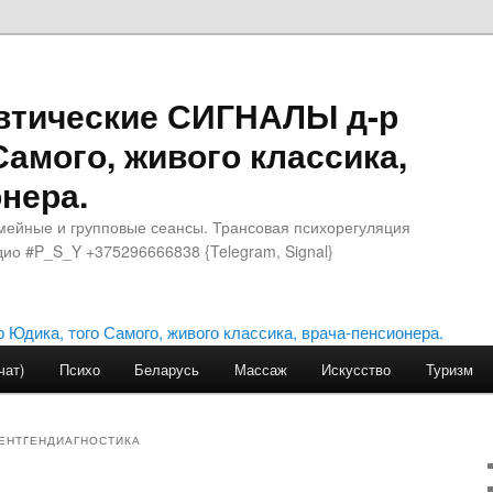
втические СИГНАЛЫ д-р
Самого, живого классика,
нера.
мейные и групповые сеансы. Трансовая психорегуляция
ио #P_S_Y +375296666838 {Telegram, Signal}
чат)
Психо
Беларусь
Массаж
Искусство
Туризм
ЕНТГЕНДИАГНОСТИКА