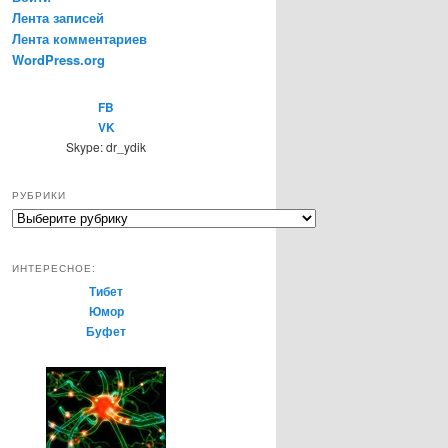
Лента записей
Лента комментариев
WordPress.org
FB
VK
Skype: dr_ydik
РУБРИКИ
Р
у
б
ИНТЕРЕСНОЕ:
р
Тибет
и
Юмор
к
Буфет
и