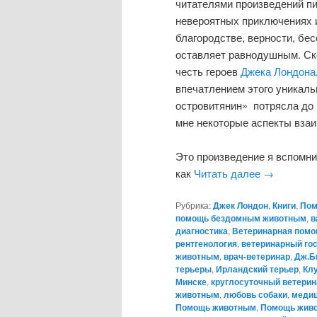
читателями произведений пи
невероятных приключениях и
благородстве, верности, бе
оставляет равнодушным. Ск
честь героев
Джека Лондона
впечатлением этого уникал
островитянин» потрясла до
мне некоторые аспекты вза
Это произведение я вспомни
как
Читать далее
→
Рубрика:
Джек Лондон
,
Книги
,
Пом
помощь бездомным животным
,
в
диагностика
,
Ветеринарная помо
рентгенология
,
ветеринарный гос
животным
,
врач-ветеринар
,
Дж.Б
терьеры
,
Ирландский терьер
,
Кл
Минске
,
круглосуточный ветерин
животным
,
любовь собаки
,
медиц
Помощь животным
,
Помощь живо