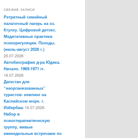
СВЕЖИЕ ЗАПИСИ
Ретритный семейный
палаточный лагерь на оз.
Ктулху. Цифровой детокс.
Медитативные практики
психорегуляции. Походы.
(июль-август 2026 г.)
25.07.2026
Автобиография д-ра Юдика.
Начало. 1965-1971 гг.
16.07.2026
Дагестан для
“неорганизованных”
туристов: кемпинг на
Каспийском море. г.
Избербаш
16.07.2026
Набор в
психотерапевтическую
группу, живые
еженедельные встречами по