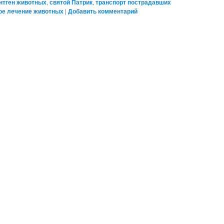
нтген животных
,
святой Патрик
,
транспорт пострадавших
ое лечение животных
|
Добавить комментарий