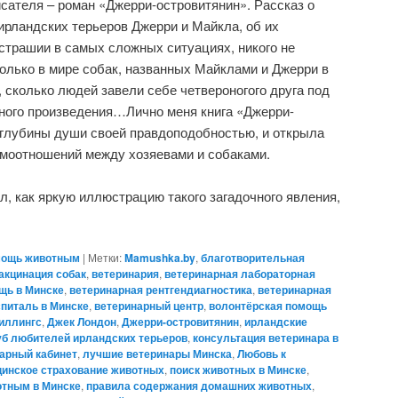
сателя – роман «Джерри-островитянин». Рассказ о
рландских терьеров Джерри и Майкла, об их
сстрашии в самых сложных ситуациях, никого не
олько в мире собак, названных Майклами и Джерри в
, сколько людей завели себе четвероногого друга под
ьного произведения…Лично меня книга «Джерри-
 глубины души своей правдоподобностью, и открыла
имоотношений между хозяевами и собаками.
л, как яркую иллюстрацию такого загадочного явления,
ощь животным
|
Метки:
Mamushka.by
,
благотворительная
акцинация собак
,
ветеринария
,
ветеринарная лабораторная
щь в Минске
,
ветеринарная рентгендиагностика
,
ветеринарная
питаль в Минске
,
ветеринарный центр
,
волонтёрская помощь
иллингс
,
Джек Лондон
,
Джерри-островитянин
,
ирландские
уб любителей ирландских терьеров
,
консультация ветеринара в
арный кабинет
,
лучшие ветеринары Минска
,
Любовь к
инское страхование животных
,
поиск животных в Минске
,
тным в Минске
,
правила содержания домашних животных
,