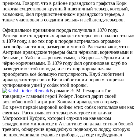
предком. Говорят, что в районе ирландского графства Корк
некогда существовал крупный пшеничный терьер, который,
возможно, был предшественником ирландского терьера, а
также участвовал в создании вельш- и лейкленд-терьеров.
Официальное признание порода получила в 1870 году.
Разведение стандартных ирландских терьеров началось только
в 1879 году, а до тех пор в породе встречалось огромное
разнообразие типов, размеров и мастей. Рассказывают, что в
Антриме ирландские терьеры были чёрными, коричневыми и
белыми, в Уайтли — рыжеватыми, в Керри — чёрными или
чёрно-коричневыми. В 1879 году был организован клуб по
разведению этой породы, и с тех пор порода начала
приобретать всё большую популярность. Клуб любителей
ирландских терьеров в Великобритании первым запретил
купирование ушей у собак этой породы.
В романе Э. М. Ремарка «Три
товарища» главный герой Роберт Локамп дарит своей
возлюбленной Патриции Хольман ирландского терьера.
Во время первой мировой войны этих собак использовали как
связных. Рассказывают о терьере-матросе по кличке
Матросский Кубрик, который служил на канадском
эскадренном миноносце в Атлантике: он давал сигнал боевой
тревоги, обнаружив враждебную подводную лодку, которую
не прослушивали судовые приборы, да еще подбадривал