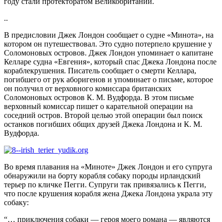
году стали протекторатом Великобритании.
..
В предисловии Джек Лондон сообщает о судне «Минота», на
котором он путешествовал. Это судно потерпело крушение у
Соломоновых островов. Джек Лондон упоминает о капитане
Келларе судна «Евгения», который спас Джека Лондона после
кораблекрушения. Писатель сообщает о смерти Келлара,
погибшего от рук аборигенов и упоминает о письме, которое
он получил от верховного комиссара британских
Соломоновых островов К. М. Вудфорда. В этом письме
верховный комиссар пишет о карательной операции на
соседний остров. Второй целью этой операции был поиск
останков погибших общих друзей Джека Лондона и К. М.
Вудфорда.
Во время плавания на «Миноте» Джек Лондон и его супруга
обнаружили на борту корабля собаку породы ирландский
терьер по кличке Пегги. Супруги так привязались к Пегги,
что после крушения корабля жена Джека Лондона украла эту
собаку:
“… приключения собаки — героя моего романа — являются