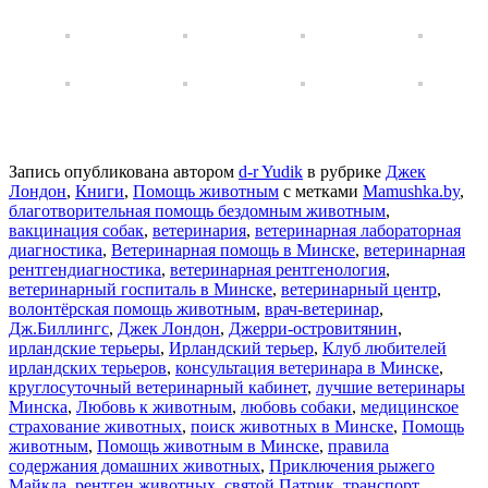
Запись опубликована автором
d-r Yudik
в рубрике
Джек
Лондон
,
Книги
,
Помощь животным
с метками
Mamushka.by
,
благотворительная помощь бездомным животным
,
вакцинация собак
,
ветеринария
,
ветеринарная лабораторная
диагностика
,
Ветеринарная помощь в Минске
,
ветеринарная
рентгендиагностика
,
ветеринарная рентгенология
,
ветеринарный госпиталь в Минске
,
ветеринарный центр
,
волонтёрская помощь животным
,
врач-ветеринар
,
Дж.Биллингс
,
Джек Лондон
,
Джерри-островитянин
,
ирландские терьеры
,
Ирландский терьер
,
Клуб любителей
ирландских терьеров
,
консультация ветеринара в Минске
,
круглосуточный ветеринарный кабинет
,
лучшие ветеринары
Минска
,
Любовь к животным
,
любовь собаки
,
медицинское
страхование животных
,
поиск животных в Минске
,
Помощь
животным
,
Помощь животным в Минске
,
правила
содержания домашних животных
,
Приключения рыжего
Майкла
,
рентген животных
,
святой Патрик
,
транспорт