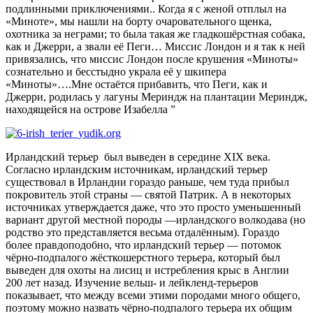
подлинными приключениями.. Когда я с женой отплыл на
«Миноте», мы нашли на борту очаровательного щенка,
охотника за неграми; то была такая же гладкошёрстная собака,
как и Джерри, а звали её Пеги… Миссис Лондон и я так к ней
привязались, что миссис Лондон после крушения «Миноты»
сознательно и бесстыдно украла её у шкипера
«Миноты»….Мне остаётся прибавить, что Пеги, как и
Джерри, родилась у лагуны Мериндж на плантации Мериндж,
находящейся на острове Изабелла ”
Ирландский терьер был выведен в середине XIX века.
Согласно ирландским источникам, ирландский терьер
существовал в Ирландии гораздо раньше, чем туда прибыл
покровитель этой страны — святой Патрик. А в некоторых
источниках утверждается даже, что это просто уменьшенный
вариант другой местной породы —ирландского волкодава (но
родство это представляется весьма отдалённым). Гораздо
более правдоподобно, что ирландский терьер — потомок
чёрно-подпалого жёсткошерстного терьера, который был
выведен для охоты на лисиц и истребления крыс в Англии
200 лет назад. Изучение вельш- и лейкленд-терьеров
показывает, что между всеми этими породами много общего,
поэтому можно назвать чёрно-подпалого терьера их общим