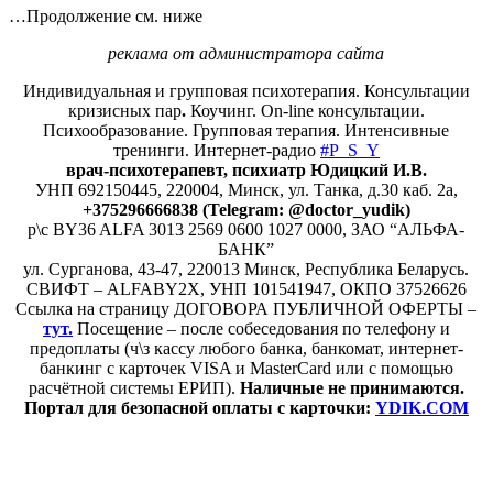
…Продолжение см. ниже
реклама от администратора сайта
Индивидуальная и групповая психотерапия. Консультации
кризисных пар
.
Коучинг. On-line консультации.
Психообразование. Групповая терапия. Интенсивные
тренинги. Интернет-радио
#P_S_Y
врач-психотерапевт, психиатр Юдицкий И.В.
УНП 692150445, 220004, Минск,
ул. Танка, д.30 каб. 2а,
+375296666838 (Telegram: @doctor_yudik)
р\с BY36 ALFA 3013 2569 0600 1027 0000, ЗАО “АЛЬФА-
БАНК”
ул. Сурганова, 43-47, 220013 Минск, Республика Беларусь.
СВИФТ – ALFABY2X, УНП 101541947, ОКПО 37526626
Ссылка на страницу ДОГОВОРА ПУБЛИЧНОЙ ОФЕРТЫ –
тут.
Посещение – после собеседования по телефону и
предоплаты (ч\з кассу любого банка, банкомат, интернет-
банкинг с карточек VISA и MasterCard или с помощью
расчётной системы ЕРИП).
Наличные не принимаются.
Портал для безопасной оплаты с карточки:
YDIK.COM