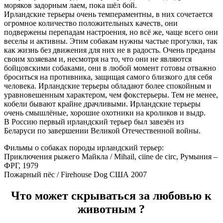
моряков задорным лаем, пока шёл бой.
Ирландские терьеры очень темпераментны, в них сочетается
огромное количество положительных качеств, они
подвержены перепадам настроения, но всё же, чаще всего они
веселы и активны. Этим собакам нужны частые прогулки, так
как жизнь без движения для них не в радость. Очень преданы
своим хозяевам и, несмотря на то, что они не являются
бойцовскими собаками, они в любой момент готовы отважно
броситься на противника, защищая самого близкого для себя
человека. Ирландские терьеры обладают более спокойным и
уравновешенным характером, чем фокстерьеры. Тем не менее,
кобели бывают крайне драчливыми. Ирландские терьеры
очень смышлёные, хорошие охотники на кроликов и выдр.
В Россию первый ирландский терьер был завезён из
Беларуси по завершении Великой Отечественной войны.
Фильмы о собаках породы ирландский терьер:
Приключения рыжего Майкла / Mihail, ciine de circ, Румыния –
ФРГ, 1979
Пожарный пёс / Firehouse Dog США 2007
Что может скрываться за любовью к
животным ?