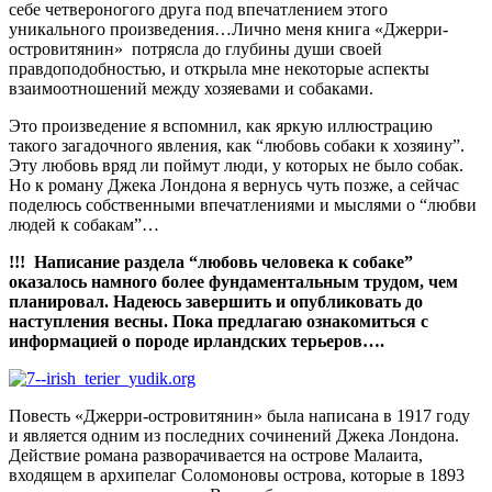
себе четвероногого друга под впечатлением этого
уникального произведения…Лично меня книга «Джерри-
островитянин» потрясла до глубины души своей
правдоподобностью, и открыла мне некоторые аспекты
взаимоотношений между хозяевами и собаками.
Это произведение я вспомнил, как яркую иллюстрацию
такого загадочного явления, как
“любовь собаки к хозяину”.
Эту любовь вряд ли поймут люди, у которых не было собак.
Но к роману Джека Лондона я вернусь чуть позже, а сейчас
поделюсь собственными впечатлениями и мыслями о “любви
людей к собакам”…
!!! Написание раздела “любовь человека к собаке”
оказалось намного более фундаментальным трудом, чем
планировал. Надеюсь завершить и опубликовать до
наступления весны. Пока предлагаю ознакомиться с
информацией о породе ирландских терьеров….
Повесть «Джерри-островитянин» была написана в 1917 году
и является одним из последних сочинений Джека Лондона.
Действие романа разворачивается на острове Малаита,
входящем в архипелаг Соломоновы острова, которые в 1893