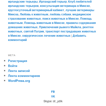
ирландские терьеры
,
Ирландский терьер
,
Клуб любителей
ирландских терьеров
,
консультация ветеринара в Минске
,
круглосуточный ветеринарный кабинет
,
лучшие ветеринары
Минска
,
Любовь к животным
,
любовь собаки
,
медицинское
страхование животных
,
поиск животных в Минске
,
Помощь
животным
,
Помощь животным в Минске
,
правила содержания
домашних животных
,
Приключения рыжего Майкла
,
рентген
животных
,
святой Патрик
,
транспорт пострадавших животных
в Минске
,
хирургическое лечение животных
|
Добавить
комментарий
МЕТА
Регистрация
Войти
Лента записей
Лента комментариев
WordPress.org
FB
VK
Skype: dr_ydik