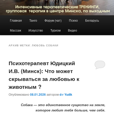
Главное
Главная
Танго
Форум (чат)
Психо
Беларусь
Перейти
Перейти
меню
Массаж
Искусство
Туризм
Видео
к
к
основному
дополнительному
АРХИВ МЕТКИ:
ЛЮБОВЬ СОБАКИ
содержимому
содержимому
Психотерапевт Юдицкий
И.В. (Минск): Что может
скрываться за любовью к
животным ?
Опубликовано
08.01.2026
автором
d-r Yudik
Собака — это единственное существо на земле,
которое любит тебя больше, чем себя.