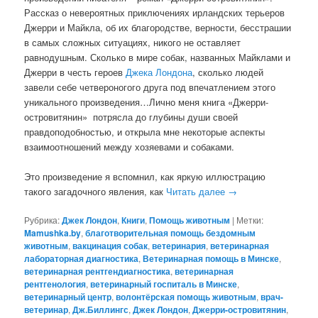
Рассказ о невероятных приключениях ирландских терьеров
Джерри и Майкла, об их благородстве, верности, бесстрашии
в самых сложных ситуациях, никого не оставляет
равнодушным. Сколько в мире собак, названных Майклами и
Джерри в честь героев
Джека Лондона
, сколько людей
завели себе четвероногого друга под впечатлением этого
уникального произведения…Лично меня книга «Джерри-
островитянин» потрясла до глубины души своей
правдоподобностью, и открыла мне некоторые аспекты
взаимоотношений между хозяевами и собаками.
Это произведение я вспомнил, как яркую иллюстрацию
такого загадочного явления, как
Читать далее
→
Рубрика:
Джек Лондон
,
Книги
,
Помощь животным
|
Метки:
Mamushka.by
,
благотворительная помощь бездомным
животным
,
вакцинация собак
,
ветеринария
,
ветеринарная
лабораторная диагностика
,
Ветеринарная помощь в Минске
,
ветеринарная рентгендиагностика
,
ветеринарная
рентгенология
,
ветеринарный госпиталь в Минске
,
ветеринарный центр
,
волонтёрская помощь животным
,
врач-
ветеринар
,
Дж.Биллингс
,
Джек Лондон
,
Джерри-островитянин
,