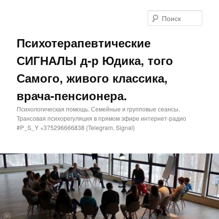
Поис
Психотерапевтические
СИГНАЛЫ д-р Юдика, того
Самого, живого классика,
врача-пенсионера.
Психологическая помощь. Семейные и групповые сеансы.
Трансовая психорегуляция в прямом эфире интернет-радио
#P_S_Y +375296666838 {Telegram, Signal}