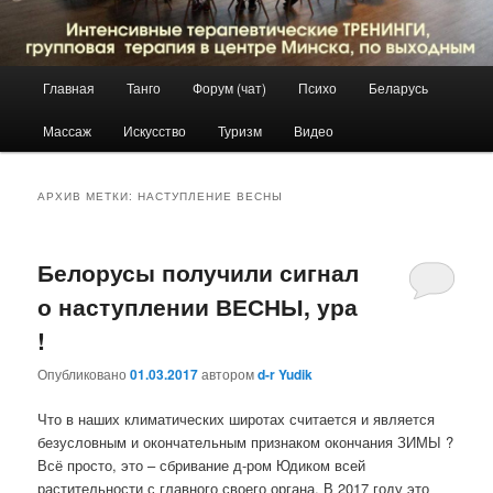
Главное
Главная
Танго
Форум (чат)
Психо
Беларусь
Перейти
Перейти
меню
Массаж
Искусство
Туризм
Видео
к
к
основному
дополнительному
АРХИВ МЕТКИ:
НАСТУПЛЕНИЕ ВЕСНЫ
содержимому
содержимому
Белорусы получили сигнал
о наступлении ВЕСНЫ, ура
!
Опубликовано
01.03.2017
автором
d-r Yudik
Что в наших климатических широтах считается и является
безусловным и окончательным признаком окончания ЗИМЫ ?
Всё просто, это – сбривание д-ром Юдиком всей
растительности с главного своего органа. В 2017 году это