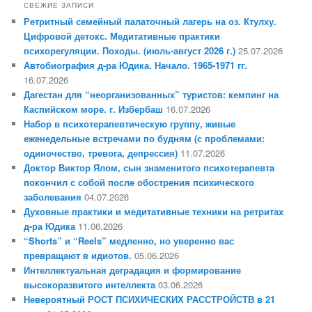
СВЕЖИЕ ЗАПИСИ
Ретритный семейный палаточный лагерь на оз. Ктулху.
Цифровой детокс. Медитативные практики
психорегуляции. Походы. (июль-август 2026 г.)
25.07.2026
Автобиография д-ра Юдика. Начало. 1965-1971 гг.
16.07.2026
Дагестан для “неорганизованных” туристов: кемпинг на
Каспийском море. г. Избербаш
16.07.2026
Набор в психотерапевтическую группу, живые
еженедельные встречами по будням (с проблемами:
одиночество, тревога, депрессия)
11.07.2026
Доктор Виктор Ялом, сын знаменитого психотерапевта
покончил с собой после обострения психического
заболевания
04.07.2026
Духовные практики и медитативные техники на ретритах
д-ра Юдика
11.06.2026
“Shorts” и “Reels” медленно, но уверенно вас
превращают в идиотов.
05.06.2026
Интеллектуальная деградация и формирование
высокоразвитого интеллекта
03.06.2026
Невероятный РОСТ ПСИХИЧЕСКИХ РАССТРОЙСТВ в 21