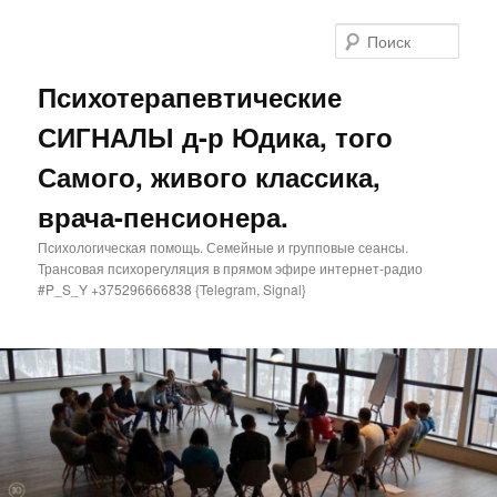
Поис
Психотерапевтические
СИГНАЛЫ д-р Юдика, того
Самого, живого классика,
врача-пенсионера.
Психологическая помощь. Семейные и групповые сеансы.
Трансовая психорегуляция в прямом эфире интернет-радио
#P_S_Y +375296666838 {Telegram, Signal}