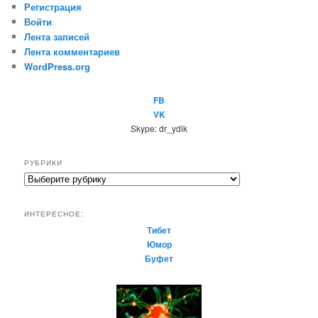
Регистрация
Войти
Лента записей
Лента комментариев
WordPress.org
FB
VK
Skype: dr_ydik
РУБРИКИ
Р
у
б
ИНТЕРЕСНОЕ:
р
Тибет
и
Юмор
к
Буфет
и