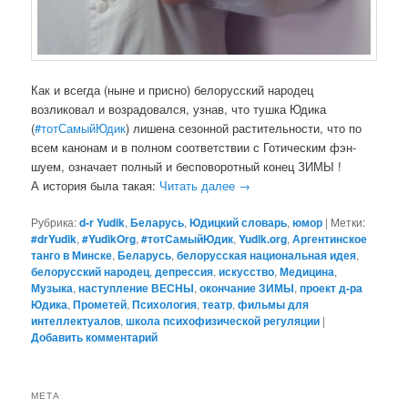
Как и всегда (ныне и присно) белорусский народец
возликовал и возрадовался, узнав, что тушка Юдика
(
#
тотСамыйЮдик
) лишена сезонной растительности, что по
всем канонам и в полном соответствии с Готическим фэн-
шуем, означает полный и бесповоротный конец ЗИМЫ !
А история была такая:
Читать далее
→
Рубрика:
d-r Yudik
,
Беларусь
,
Юдицкий словарь
,
юмор
|
Метки:
#‎drYudik
,
#YudikOrg
,
#тотСамыйЮдик
,
Yudik.org
,
Аргентинское
танго в Минске
,
Беларусь
,
белорусская национальная идея
,
белорусский народец
,
депрессия
,
искусство
,
Медицина
,
Музыка
,
наступление ВЕСНЫ
,
окончание ЗИМЫ
,
проект д-ра
Юдика
,
Прометей
,
Психология
,
театр
,
фильмы для
интеллектуалов
,
школа психофизической регуляции
|
Добавить комментарий
МЕТА