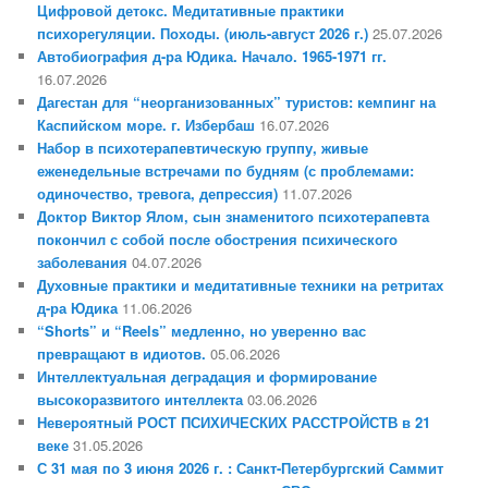
Цифровой детокс. Медитативные практики
психорегуляции. Походы. (июль-август 2026 г.)
25.07.2026
Автобиография д-ра Юдика. Начало. 1965-1971 гг.
16.07.2026
Дагестан для “неорганизованных” туристов: кемпинг на
Каспийском море. г. Избербаш
16.07.2026
Набор в психотерапевтическую группу, живые
еженедельные встречами по будням (с проблемами:
одиночество, тревога, депрессия)
11.07.2026
Доктор Виктор Ялом, сын знаменитого психотерапевта
покончил с собой после обострения психического
заболевания
04.07.2026
Духовные практики и медитативные техники на ретритах
д-ра Юдика
11.06.2026
“Shorts” и “Reels” медленно, но уверенно вас
превращают в идиотов.
05.06.2026
Интеллектуальная деградация и формирование
высокоразвитого интеллекта
03.06.2026
Невероятный РОСТ ПСИХИЧЕСКИХ РАССТРОЙСТВ в 21
веке
31.05.2026
С 31 мая по 3 июня 2026 г. : Санкт-Петербургский Саммит