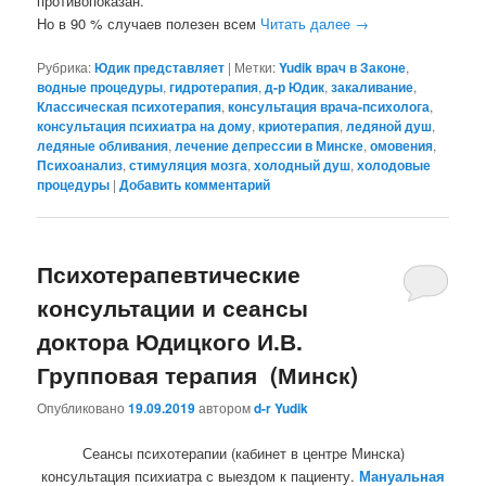
противопоказан.
Но в 90 % случаев полезен всем
Читать далее
→
Рубрика:
Юдик представляет
|
Метки:
Yudik врач в Законе
,
водные процедуры
,
гидротерапия
,
д-р Юдик
,
закаливание
,
Классическая психотерапия
,
консультация врача-психолога
,
консультация психиатра на дому
,
криотерапия
,
ледяной душ
,
ледяные обливания
,
лечение депрессии в Минске
,
омовения
,
Психоанализ
,
стимуляция мозга
,
холодный душ
,
холодовые
процедуры
|
Добавить комментарий
Психотерапевтические
консультации и сеансы
доктора Юдицкого И.В.
Групповая терапия (Минск)
Опубликовано
19.09.2019
автором
d-r Yudik
Сеансы психотерапии (кабинет в центре Минска)
консультация психиатра с выездом к пациенту.
Мануальная