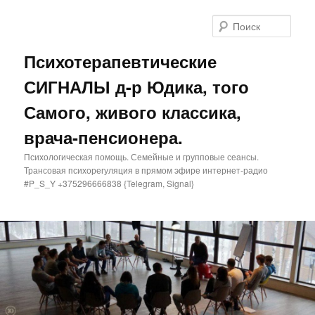
Поис
Психотерапевтические
СИГНАЛЫ д-р Юдика, того
Самого, живого классика,
врача-пенсионера.
Психологическая помощь. Семейные и групповые сеансы.
Трансовая психорегуляция в прямом эфире интернет-радио
#P_S_Y +375296666838 {Telegram, Signal}