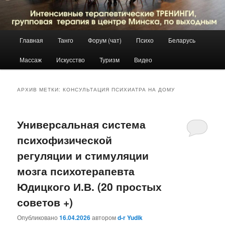
Главное
Главная
Танго
Форум (чат)
Психо
Беларусь
Перейти
Перейти
меню
Массаж
Искусство
Туризм
Видео
к
к
основному
дополнительному
АРХИВ МЕТКИ:
КОНСУЛЬТАЦИЯ ПСИХИАТРА НА ДОМУ
содержимому
содержимому
Универсальная система
психофизической
регуляции и стимуляции
мозга психотерапевта
Юдицкого И.В. (20 простых
советов +)
Опубликовано
16.04.2026
автором
d-r Yudik