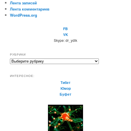
Лента записей
Лента комментариев
WordPress.org
FB
VK
Skype: dr_ydik
РУБРИКИ
Р
у
б
ИНТЕРЕСНОЕ:
р
Тибет
и
Юмор
к
Буфет
и