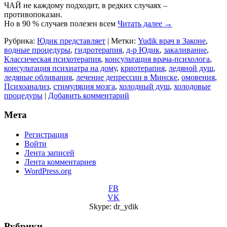
ЧАЙ не каждому подходит, в редких случаях –
противопоказан.
Но в 90 % случаев полезен всем
Читать далее
→
Рубрика:
Юдик представляет
|
Метки:
Yudik врач в Законе
,
водные процедуры
,
гидротерапия
,
д-р Юдик
,
закаливание
,
Классическая психотерапия
,
консультация врача-психолога
,
консультация психиатра на дому
,
криотерапия
,
ледяной душ
,
ледяные обливания
,
лечение депрессии в Минске
,
омовения
,
Психоанализ
,
стимуляция мозга
,
холодный душ
,
холодовые
процедуры
|
Добавить комментарий
Мета
Регистрация
Войти
Лента записей
Лента комментариев
WordPress.org
FB
VK
Skype: dr_ydik
Рубрики