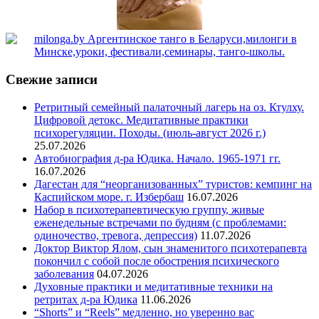
Свежие записи
Ретритный семейный палаточный лагерь на оз. Ктулху.
Цифровой детокс. Медитативные практики
психорегуляции. Походы. (июль-август 2026 г.)
25.07.2026
Автобиография д-ра Юдика. Начало. 1965-1971 гг.
16.07.2026
Дагестан для “неорганизованных” туристов: кемпинг на
Каспийском море. г. Избербаш
16.07.2026
Набор в психотерапевтическую группу, живые
еженедельные встречами по будням (с проблемами:
одиночество, тревога, депрессия)
11.07.2026
Доктор Виктор Ялом, сын знаменитого психотерапевта
покончил с собой после обострения психического
заболевания
04.07.2026
Духовные практики и медитативные техники на
ретритах д-ра Юдика
11.06.2026
“Shorts” и “Reels” медленно, но уверенно вас