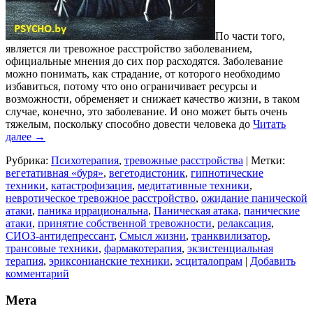
По части того,
является ли тревожное расстройство заболеванием,
официальные мнения до сих пор расходятся. Заболевание
можно понимать, как страдание, от которого необходимо
избавиться, потому что оно ограничивает ресурсы и
возможности, обременяет и снижает качество жизни, в таком
случае, конечно, это заболевание. И оно может быть очень
тяжелым, поскольку способно довести человека до
Читать
далее
→
Рубрика:
Психотерапия
,
тревожные расстройства
|
Метки:
вегетативная «буря»
,
вегетодистоник
,
гипнотические
техники
,
катастрофизация
,
медитативные техники
,
невротическое тревожное расстройство
,
ожидание панической
атаки
,
паника иррациональна
,
Паническая атака
,
панические
атаки
,
принятие собственной тревожности
,
релаксация
,
СИОЗ-антидепрессант
,
Смысл жизни
,
транквилизатор
,
трансовые техники
,
фармакотерапия
,
экзистенциальная
терапия
,
эриксонианские техники
,
эсциталопрам
|
Добавить
комментарий
Мета