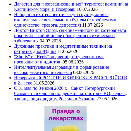
Дагестан для “неорганизованных” туристов: кемпинг на
Каспийском море. г. Избербаш
16.07.2026
Набор в психотерапевтическую группу, живые
еженедельные встречами по будням (с проблемами:
одиночество, тревога, депрессия)
11.07.2026
Доктор Виктор Ялом, сын знаменитого психотерапевта
покончил с собой после обострения психического
заболевания
04.07.2026
Духовные практики и медитативные техники на
ретритах д-ра Юдика
11.06.2026
“Shorts” и “Reels” медленно, но уверенно вас
превращают в идиотов.
05.06.2026
Интеллектуальная деградация и формирование
высокоразвитого интеллекта
03.06.2026
Невероятный РОСТ ПСИХИЧЕСКИХ РАССТРОЙСТВ
в 21 веке
31.05.2026
С 31 мая по 3 июня 2026 г. : Санкт-Петербургский
Саммит психологов поддержит патриотов СВО, героев,
защищающих родину Россию в Украине
27.05.2026