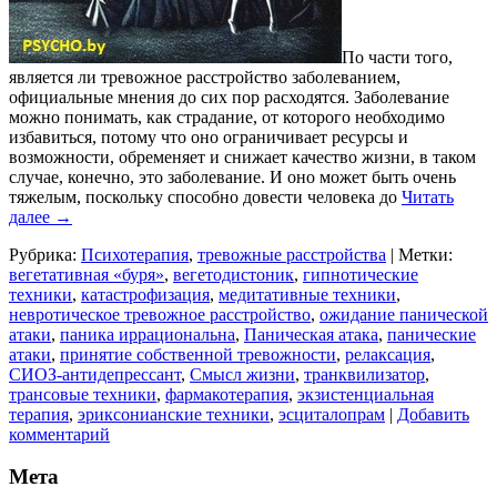
По части того,
является ли тревожное расстройство заболеванием,
официальные мнения до сих пор расходятся. Заболевание
можно понимать, как страдание, от которого необходимо
избавиться, потому что оно ограничивает ресурсы и
возможности, обременяет и снижает качество жизни, в таком
случае, конечно, это заболевание. И оно может быть очень
тяжелым, поскольку способно довести человека до
Читать
далее
→
Рубрика:
Психотерапия
,
тревожные расстройства
|
Метки:
вегетативная «буря»
,
вегетодистоник
,
гипнотические
техники
,
катастрофизация
,
медитативные техники
,
невротическое тревожное расстройство
,
ожидание панической
атаки
,
паника иррациональна
,
Паническая атака
,
панические
атаки
,
принятие собственной тревожности
,
релаксация
,
СИОЗ-антидепрессант
,
Смысл жизни
,
транквилизатор
,
трансовые техники
,
фармакотерапия
,
экзистенциальная
терапия
,
эриксонианские техники
,
эсциталопрам
|
Добавить
комментарий
Мета