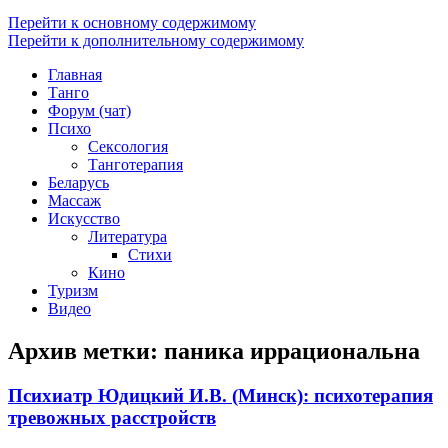
Перейти к основному содержимому
Перейти к дополнительному содержимому
Главная
Танго
Форум (чат)
Психо
Сексология
Танготерапия
Беларусь
Массаж
Искусство
Литература
Стихи
Кино
Туризм
Видео
Архив метки:
паника иррациональна
Психиатр Юдицкий И.В. (Минск): психотерапия
тревожных расстройств