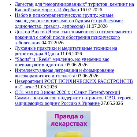
Дагестан для “неорганизованных” туристов: кемпинг на
Каспийском море. г. Избербаш
16.07.2026
Набор в психотерапевтическую группу, живые
еженедельные встречами по будням (с проблемами:
одиночество, тревога, депрессия)
11.07.2026
Доктор Виктор Ялом, сын знаменитого психотерапевта
покончил с собой после обострения психического
заболевания
04.07.2026
Духовные практики и медитативные техники на
ретритах д-ра Юдика
11.06.2026
“Shorts” и “Reels” медленно, но уверенно вас
превращают в идиотов.
05.06.2026
Интеллектуальная деградация и формирование
высокоразвитого интеллекта
03.06.2026
Невероятный РОСТ ПСИХИЧЕСКИХ РАССТРОЙСТВ
в 21 веке
31.05.2026
С 31 мая по 3 июня 2026 г. : Санкт-Петербургский
Саммит психологов поддержит патриотов СВО, героев,
защищающих родину Россию в Украине
27.05.2026