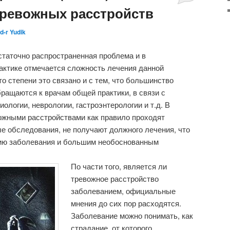
тревожных расстройств
d-r Yudik
таточно распространенная проблема и в
актике отмечается сложность лечения данной
то степени это связано и с тем, что большинство
ращаются к врачам общей практики, в связи с
ологии, неврологии, гастроэнтерологии и т.д. В
ожными расстройствами как правило проходят
е обследования, не получают должного лечения, что
нию заболевания и большим необоснованным
По части того, является ли
тревожное расстройство
заболеванием, официальные
мнения до сих пор расходятся.
Заболевание можно понимать, как
страдание, от которого