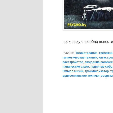
поскольку способно довест
Рубрика:
Психотерапия
,
тревожны
гипнотические техники
,
катастро
расстройство
,
ожидание паничес
панические атаки
,
принятие собс
Смысл жизни
,
транквилизатор
,
т
эриксонианские техники
,
эсцита