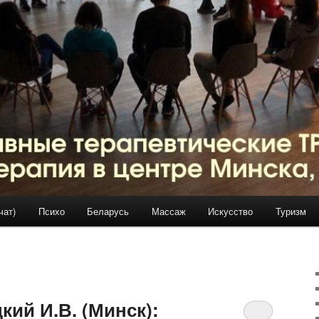
чат)
Психо
Беларусь
Массаж
Искусство
Туризм
ий И.В. (Минск):