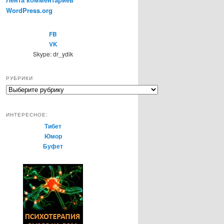
WordPress.org
FB
VK
Skype: dr_ydik
РУБРИКИ
Р
у
б
ИНТЕРЕСНОЕ:
р
Тибет
и
Юмор
к
Буфет
и