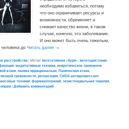
необходимо избавиться, потому
что оно ограничивает ресурсы и
возможности, обременяет и
снижает качество жизни, в таком
случае, конечно, это заболевание.
И оно может быть очень тяжелым,
и человека до
Читать далее
→
е расстройства
|
Метки:
вегетативная «буря»
,
вегетодистоник
,
физация
,
медитативные техники
,
невротическое тревожное
кой атаки
,
паника иррациональна
,
Паническая атака
,
твенной тревожности
,
релаксация
,
СИОЗ-антидепрессант
,
рансовые техники
,
фармакотерапия
,
экзистенциальная терапия
,
лопрам
|
Добавить комментарий