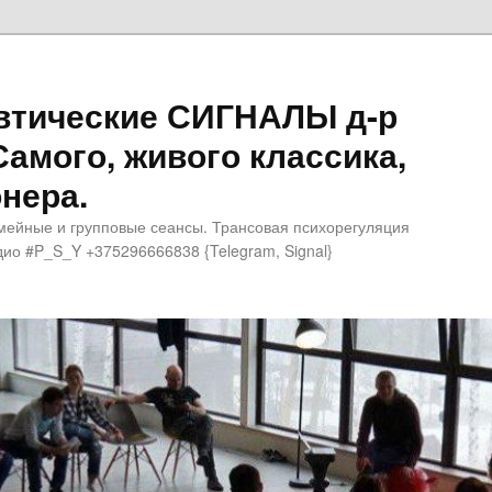
втические СИГНАЛЫ д-р
Самого, живого классика,
нера.
мейные и групповые сеансы. Трансовая психорегуляция
ио #P_S_Y +375296666838 {Telegram, Signal}