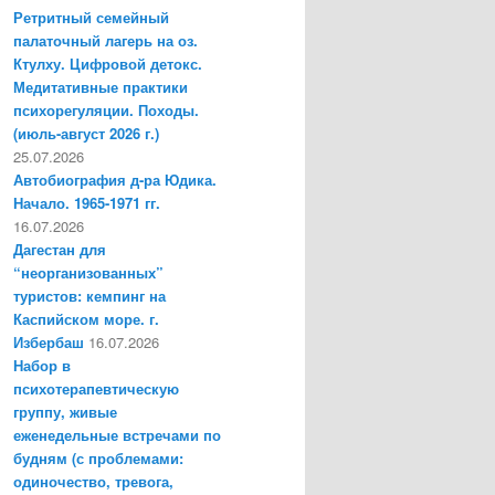
Ретритный семейный
палаточный лагерь на оз.
Ктулху. Цифровой детокс.
Медитативные практики
психорегуляции. Походы.
(июль-август 2026 г.)
25.07.2026
Автобиография д-ра Юдика.
Начало. 1965-1971 гг.
16.07.2026
Дагестан для
“неорганизованных”
туристов: кемпинг на
Каспийском море. г.
Избербаш
16.07.2026
Набор в
психотерапевтическую
группу, живые
еженедельные встречами по
будням (с проблемами:
одиночество, тревога,