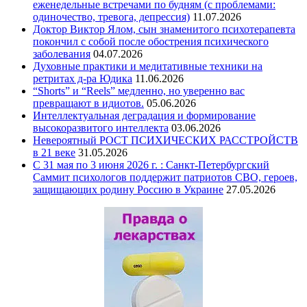
еженедельные встречами по будням (с проблемами:
одиночество, тревога, депрессия)
11.07.2026
Доктор Виктор Ялом, сын знаменитого психотерапевта
покончил с собой после обострения психического
заболевания
04.07.2026
Духовные практики и медитативные техники на
ретритах д-ра Юдика
11.06.2026
“Shorts” и “Reels” медленно, но уверенно вас
превращают в идиотов.
05.06.2026
Интеллектуальная деградация и формирование
высокоразвитого интеллекта
03.06.2026
Невероятный РОСТ ПСИХИЧЕСКИХ РАССТРОЙСТВ
в 21 веке
31.05.2026
С 31 мая по 3 июня 2026 г. : Санкт-Петербургский
Саммит психологов поддержит патриотов СВО, героев,
защищающих родину Россию в Украине
27.05.2026