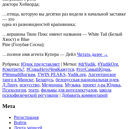
доктора Хейворда;
…птица, которую вы десятки раз видели в начальной заставке
— это
одна из разновидностей крапивника;
…вершины Твин Пикс имеют названия — White Tail (Белый
Хвост) и Blue
Pine (Голубая Сосна);
…полное имя агента Купера — Дейл
Читать далее
→
Рубрика:
Юдик представляет
|
Метки:
#‎drYudik
,
#YudikOrg
,
#смотреть?
,
#СовыНетоЧемКажутся
,
#тотСамыйЮдик
,
#ЧёрныйВигвам
,
TWIN PEAKS
,
Yudik.org
,
Аргентинское
танго в Минске
,
Беларусь
,
белорусская национальная идея
,
Д.Линч
,
искусство
,
Медицина
,
Музыка
,
проект д-ра Юдика
,
Психология
,
театр
,
фильмы для интеллектуалов
,
школа
психофизической регуляции
|
Добавить комментарий
Мета
Регистрация
Войти
Лента записей