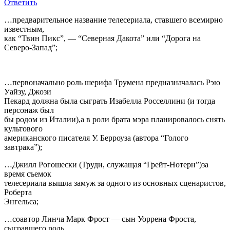
Ответить
…предварительное название телесериала, ставшего всемирно
известным,
как “Твин Пикс”, — “Северная Дакота” или “Дорога на
Северо-Запад”;
…первоначально роль шерифа Трумена предназначалась Рэю
Уайзу, Джози
Пекард должна была сыграть Изабелла Росселлини (и тогда
персонаж был
бы родом из Италии),а в роли брата мэра планировалось снять
культового
американского писателя У. Берроуза (автора “Голого
завтрака”);
…Джилл Рогошески (Труди, служащая “Грейт-Нотерн”)за
время съемок
телесериала вышла замуж за одного из основных сценаристов,
Роберта
Энгельса;
…соавтор Линча Марк Фрост — сын Уоррена Фроста,
сыгравшего роль