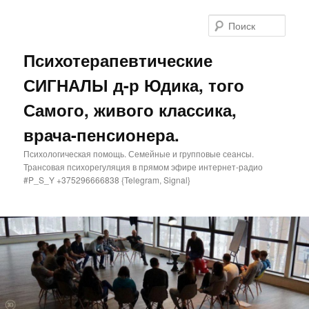
Поис
Психотерапевтические
СИГНАЛЫ д-р Юдика, того
Самого, живого классика,
врача-пенсионера.
Психологическая помощь. Семейные и групповые сеансы.
Трансовая психорегуляция в прямом эфире интернет-радио
#P_S_Y +375296666838 {Telegram, Signal}