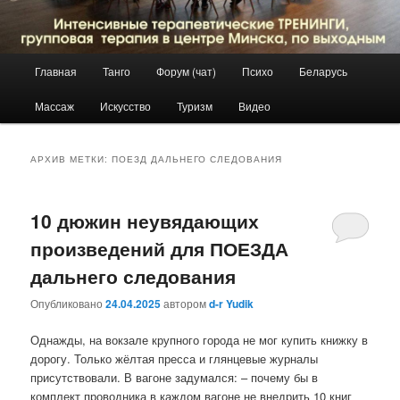
Главное
Главная
Танго
Форум (чат)
Психо
Беларусь
Перейти
Перейти
меню
Массаж
Искусство
Туризм
Видео
к
к
основному
дополнительному
АРХИВ МЕТКИ:
ПОЕЗД ДАЛЬНЕГО СЛЕДОВАНИЯ
содержимому
содержимому
10 дюжин неувядающих
произведений для ПОЕЗДА
дальнего следования
Опубликовано
24.04.2025
автором
d-r Yudik
Однажды, на вокзале крупного города не мог купить книжку в
дорогу. Только жёлтая пресса и глянцевые журналы
присутствовали. В вагоне задумался: – почему бы в
комплект проводника в каждом вагоне не внедрить 10 книг