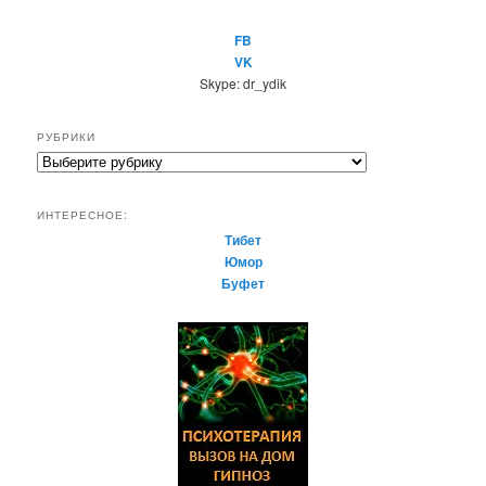
FB
VK
Skype: dr_ydik
РУБРИКИ
Р
у
б
ИНТЕРЕСНОЕ:
р
Тибет
и
Юмор
к
Буфет
и