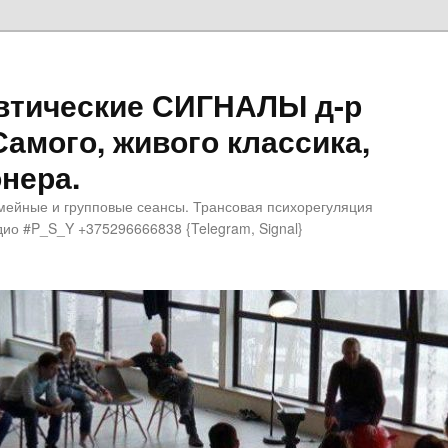
втические СИГНАЛЫ д-р
Самого, живого классика,
нера.
мейные и групповые сеансы. Трансовая психорегуляция
ио #P_S_Y +375296666838 {Telegram, Signal}