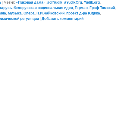
а
|
Метки:
«Пиковая дама»
,
#‎drYudik
,
#YudikOrg
,
Yudik.org
,
ларусь
,
белорусская национальная идея
,
Герман
,
Граф Томский
,
ина
,
Музыка
,
Опера
,
П.И.Чайковский
,
проект д-ра Юдика
,
изической регуляции
|
Добавить комментарий