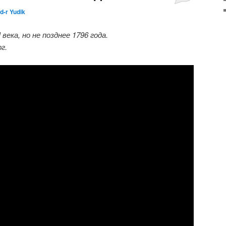
d-r Yudik
века, но не позднее 1796 года.
г.