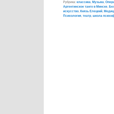
Рубрика:
классика
,
Музыка
,
Опер
Аргентинское танго в Минске
,
Бе
искусство
,
Князь Елецкий
,
Медиц
Психология
,
театр
,
школа психоф