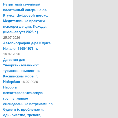
Ретритный семейный
палаточный лагерь на оз.
Ктулху. Цифровой детокс.
Медитативные практики
психорегуляции. Походы.
(июль-август 2026 г.)
25.07.2026
Автобиография д-ра Юдика.
Начало. 1965-1971 гг.
16.07.2026
Дагестан для
“неорганизованных”
туристов: кемпинг на
Каспийском море. г.
Избербаш
16.07.2026
Набор в
психотерапевтическую
группу, живые
еженедельные встречами по
будням (с проблемами:
одиночество, тревога,