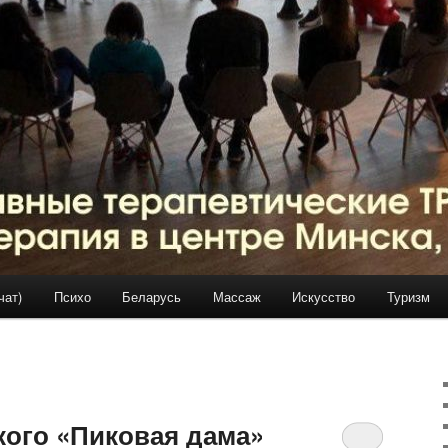
чат)
Психо
Беларусь
Массаж
Искусство
Туризм
кого «Пиковая дама»