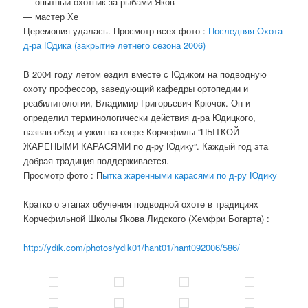
— опытный охотник за рыбами Яков
— мастер Хе
Церемония удалась. Просмотр всех фото :
Последняя Охота
д-ра Юдика (закрытие летнего сезона 2006)
В 2004 году летом ездил вместе с Юдиком на подводную
охоту профессор, заведующий кафедры ортопедии и
реабилитологии, Владимир Григорьевич Крючок. Он и
определил терминологически действия д-ра Юдицкого,
назвав обед и ужин на озере Корчефилы “ПЫТКОЙ
ЖАРЕНЫМИ КАРАСЯМИ по д-ру Юдику”. Каждый год эта
добрая традиция поддерживается.
Просмотр фото : П
ытка жаренными карасями по д-ру Юдику
Кратко о этапах обучения подводной охоте в традициях
Корчефильной Школы Якова Лидского (Хемфри Богарта) :
http://ydik.com/photos/ydik01/hant01/hant092006/586/