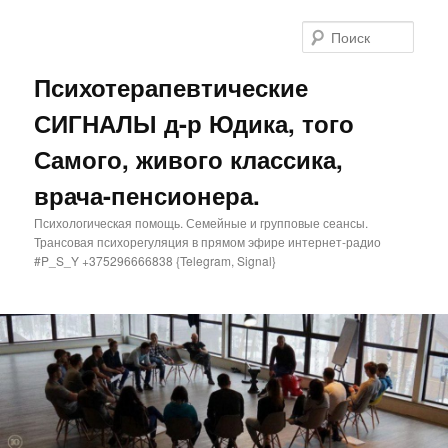
Поис
Психотерапевтические
СИГНАЛЫ д-р Юдика, того
Самого, живого классика,
врача-пенсионера.
Психологическая помощь. Семейные и групповые сеансы.
Трансовая психорегуляция в прямом эфире интернет-радио
#P_S_Y +375296666838 {Telegram, Signal}