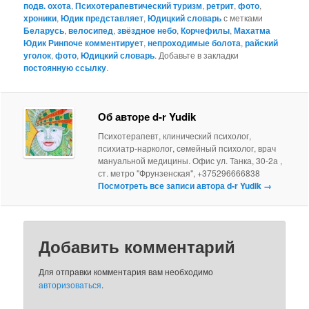
подв. охота
,
Психотерапевтический туризм
,
ретрит
,
фото
,
хроники
,
Юдик представляет
,
Юдицкий словарь
с метками
Беларусь
,
велосипед
,
звёздное небо
,
Корчефилы
,
Махатма
Юдик Ринпоче комментирует
,
непроходимые болота
,
райский
уголок
,
фото
,
Юдицкий словарь
. Добавьте в закладки
постоянную ссылку
.
Об авторе d-r Yudik
Психотерапевт, клинический психолог,
психиатр-нарколог, семейный психолог, врач
мануальной медицины. Офис ул. Танка, 30-2а ,
ст. метро "Фрунзенская", +375296666838
Посмотреть все записи автора d-r Yudik
→
Добавить комментарий
Для отправки комментария вам необходимо
авторизоваться
.