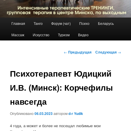
Главное
Главная
Танго
Форум (чат)
Психо
Беларусь
Перейти
меню
Массаж
Искусство
Туризм
Видео
к
основному
Навигация
←
Предыдущая
Следующая
→
по
содержимому
записям
Психотерапевт Юдицкий
И.В. (Минск): Корчефилы
навсегда
Опубликовано
06.03.2023
автором
d-r Yudik
4 года, а может и более не посещал любимые мои