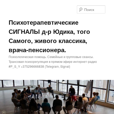
Поис
Психотерапевтические
СИГНАЛЫ д-р Юдика, того
Самого, живого классика,
врача-пенсионера.
Психологическая помощь. Семейные и групповые сеансы.
Трансовая психорегуляция в прямом эфире интернет-радио
#P_S_Y +375296666838 {Telegram, Signal}