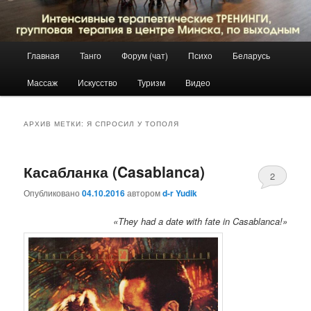
Главное
Главная
Танго
Форум (чат)
Психо
Беларусь
Перейти
Перейти
меню
Массаж
Искусство
Туризм
Видео
к
к
основному
дополнительному
АРХИВ МЕТКИ:
Я СПРОСИЛ У ТОПОЛЯ
содержимому
содержимому
Касабланка (Casablanca)
2
Опубликовано
04.10.2016
автором
d-r Yudik
«They had a date with fate in Casablanca!»