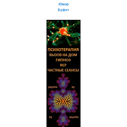
Юмор
к
Буфет
и