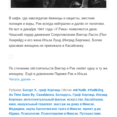
В кафе, где завсегдатае беженцы и нацисты, местная
полиция и воры, Рик всегда нейтрален и далёк от политики.
Но вот в декабре 1941 года «У Рика» появляются двое.
Чешский лидер движения Сопротивления Виктор Ласло (Пол
Хенрейд) и его жена Ильза Лунд (Ингрид Бергман). Более
красивая женщина не приезжала в Касабланку.
По стечению обстоятельств Виктор и Рик любят одну и ту же
женщину. Ещё в довоенном Париже Рик и Ильза
Читать далее
→
Рубрика:
Богарт Х.
,
граф Хортица
|
Метки:
#‎drYudik
,
#YudikOrg
,
As Time Goes By
,
Casablanca
,
Беларусь
,
Граф Хортица
,
Ингрид
Бергман
,
интеллектуальный фильм
,
искусство
,
Касабланка
,
кино
,
мануальный терапевт
,
массаж на дому в Минске
,
Медицина
,
наука Аргентинское танго в Минске
,
проект д-ра
Юдика
,
Психология
,
Психотерапия в Минске
,
Путешествия
,