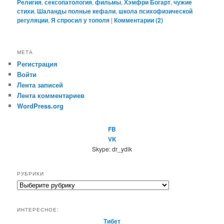
Религия
,
сексопатология
,
фильмы
,
Хэмфри Богарт
,
чужие
стихи
,
Шаланды полные кефали
,
школа психофизической
регуляции
,
Я спросил у тополя
|
Комментарии (
2
)
МЕТА
Регистрация
Войти
Лента записей
Лента комментариев
WordPress.org
FB
VK
Skype: dr_ydik
РУБРИКИ
Р
у
б
ИНТЕРЕСНОЕ:
р
Тибет
и