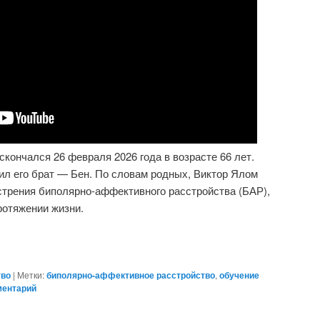
 скончался 26 февраля 2026 года в возрасте 66 лет.
л его брат — Бен. По словам родных, Виктор Ялом
стрения биполярно-аффективного расстройства (БАР),
ротяжении жизни.
тво
|
Метки:
биполярно-аффективное расстройство
,
обучение
ментарий