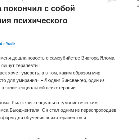
 покончил с собой
ния психического
d-r Yudik
 меня дошла новость о самоубийстве Виктора Ялома,
 пишут терапевты:
век хочет умереть, а в том, каким образом мир
сто для умирания» – Людвиг Бинсвангер, один из
 в экзистенциальной психотерапии.
лома, был экзистенциально-гуманистическим
ймса Бьюдженталя. Он стал одним из первопроходцев
атформ для обучения психотерапевтов и