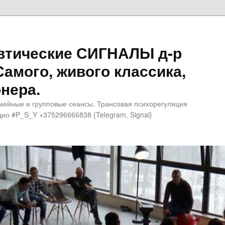
втические СИГНАЛЫ д-р
Самого, живого классика,
нера.
мейные и групповые сеансы. Трансовая психорегуляция
ио #P_S_Y +375296666838 {Telegram, Signal}