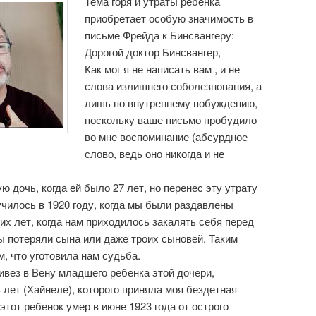
Тема горя и утраты ребенка
приобретает особую значимость в
письме Фрейда к Бинсвангеру:
Дорогой доктор Бинсвангер,
Как мог я не написать вам , и не
слова излишнего соболезнования, а
лишь по внутреннему побуждению,
поскольку ваше письмо пробудило
во мне воспоминание (абсурдное
слово, ведь оно никогда и не
 дочь, когда ей было 27 лет, но перенес эту утрату
училось в 1920 году, когда мы были раздавлены
их лет, когда нам приходилось закалять себя перед
мы потеряли сына или даже троих сыновей. Таким
, что уготовила нам судьба.
ривез в Вену младшего ребенка этой дочери,
 лет (Хайнеле), которого приняла моя бездетная
этот ребенок умер в июне 1923 года от острого