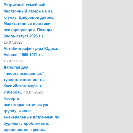
Ретритный семейный
палаточный лагерь на оз.
Ктулху. Цифровой детокс.
Медитативные практики
психорегуляции. Походы.
(июль-август 2026 г.)
25.07.2026
Автобиография д-ра Юдика.
Начало. 1965-1971 гг.
16.07.2026
Дагестан для
“неорганизованных”
туристов: кемпинг на
Каспийском море. г.
Избербаш
16.07.2026
Набор в
психотерапевтическую
группу, живые
еженедельные встречами по
будням (с проблемами:
одиночество, тревога,