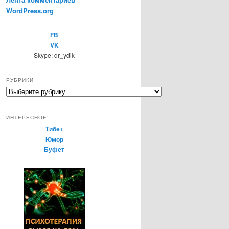
WordPress.org
FB
VK
Skype: dr_ydik
РУБРИКИ
Р
у
б
ИНТЕРЕСНОЕ:
р
Тибет
и
Юмор
к
Буфет
и