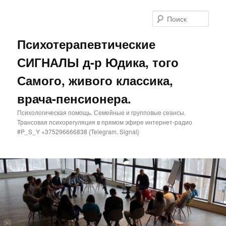
Поис
Психотерапевтические
СИГНАЛЫ д-р Юдика, того
Самого, живого классика,
врача-пенсионера.
Психологическая помощь. Семейные и групповые сеансы.
Трансовая психорегуляция в прямом эфире интернет-радио
#P_S_Y +375296666838 {Telegram, Signal}