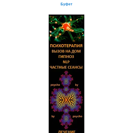
Буфет
и