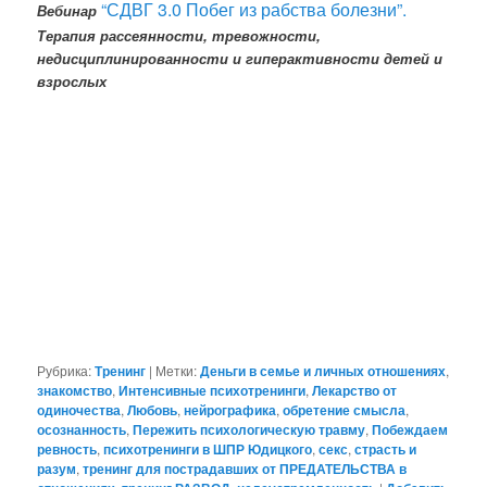
“СДВГ 3.0 Побег из рабства болезни”.
Вебинар
Терапия рассеянности, тревожности,
недисциплинированности и гиперактивности детей и
взрослых
Рубрика:
Тренинг
|
Метки:
Деньги в семье и личных отношениях
,
знакомство
,
Интенсивные психотренинги
,
Лекарство от
одиночества
,
Любовь
,
нейрографика
,
обретение смысла
,
осознанность
,
Пережить психологическую травму
,
Побеждаем
ревность
,
психотренинги в ШПР Юдицкого
,
секс
,
страсть и
разум
,
тренинг для пострадавших от ПРЕДАТЕЛЬСТВА в