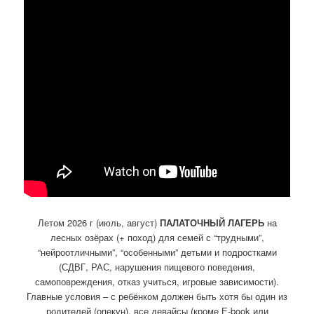
Летом 2026 г (июль, август)
ПАЛАТОЧНЫЙ ЛАГЕРЬ
на
лесных озёрах (+ поход) для семей с “трудными”,
“нейроотличными”, “особенными” детьми и подростками
(СДВГ, РАС, нарушения пищевого поведения,
самоповреждения, отказ учиться, игровые зависимости).
Главные условия – с ребёнком должен быть хотя бы один из
родителей (опекун), все девайсы (кроме Е-book или