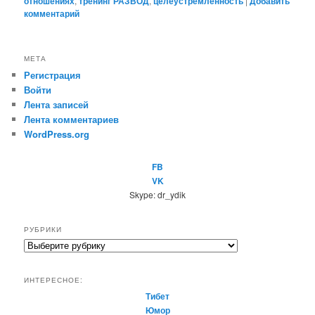
отношениях
,
тренинг РАЗВОД
,
целеустремленность
|
Добавить
комментарий
МЕТА
Регистрация
Войти
Лента записей
Лента комментариев
WordPress.org
FB
VK
Skype: dr_ydik
РУБРИКИ
Р
у
б
ИНТЕРЕСНОЕ:
р
Тибет
и
Юмор
к