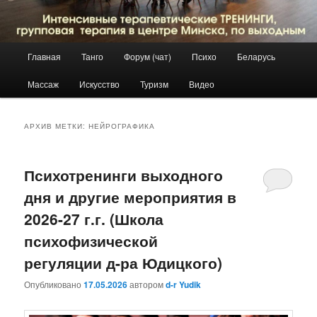
Главное
Главная
Танго
Форум (чат)
Психо
Беларусь
Перейти
Перейти
меню
Массаж
Искусство
Туризм
Видео
к
к
основному
дополнительному
АРХИВ МЕТКИ:
НЕЙРОГРАФИКА
содержимому
содержимому
Психотренинги выходного
дня и другие мероприятия в
2026-27 г.г. (Школа
психофизической
регуляции д-ра Юдицкого)
Опубликовано
17.05.2026
автором
d-r Yudik