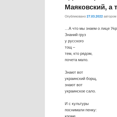
Маяковский, а 
Опубликовано
27.03.2022
автором
…А что мы знаем о лице Ук
Знаний груз
у русского
тощ –
тем, кто рядом,
почета мало.
Знают вот
украинский борщ,
знают вот
украинское сало.
И с культуры
поснимали пенку:
кроме