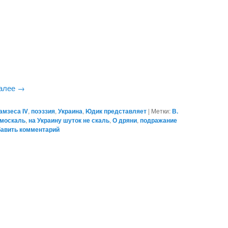
далее
→
амзеса IV
,
поэззия
,
Украина
,
Юдик представляет
|
Метки:
В.
москаль
,
на Украину шуток не скаль
,
О дряни
,
подражание
авить комментарий