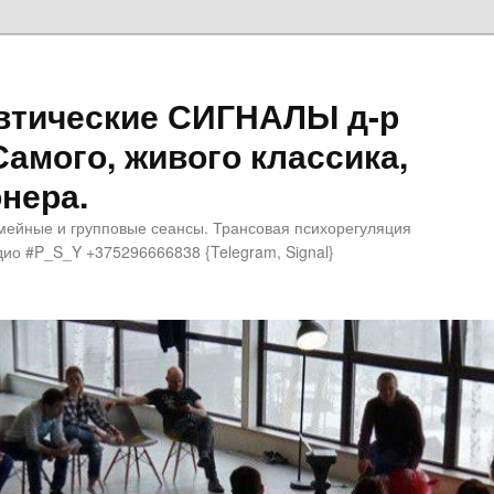
втические СИГНАЛЫ д-р
Самого, живого классика,
нера.
мейные и групповые сеансы. Трансовая психорегуляция
ио #P_S_Y +375296666838 {Telegram, Signal}