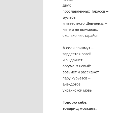
двух
прославленных Тарасов –
Бульбы
и известного Шевченка, –
ничего не выжмешь,
сколько ни старайся.
А если прижмут –
зардеется розой
и выдвинет
аргумент новый:
возьмет и расскажет
пару курьезов –
анекдотов
украинской мовы.
Говорю себе:
товарищ москаль,