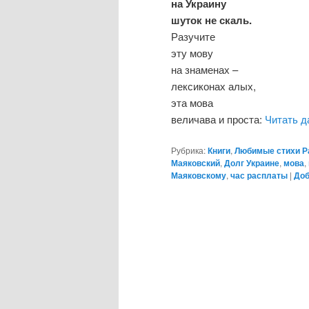
на Украину
шуток не скаль.
Разучите
эту мову
на знаменах –
лексиконах алых,
эта мова
величава и проста:
Читать 
Рубрика:
Книги
,
Любимые стихи Р
Маяковский
,
Долг Украине
,
мова
,
Маяковскому
,
час расплаты
|
Доб