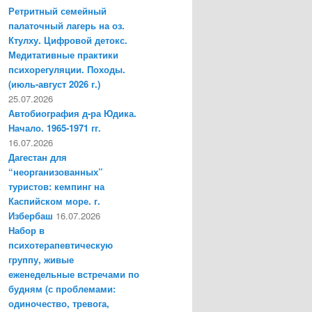
Ретритный семейный
палаточный лагерь на оз.
Ктулху. Цифровой детокс.
Медитативные практики
психорегуляции. Походы.
(июль-август 2026 г.)
25.07.2026
Автобиография д-ра Юдика.
Начало. 1965-1971 гг.
16.07.2026
Дагестан для
“неорганизованных”
туристов: кемпинг на
Каспийском море. г.
Избербаш
16.07.2026
Набор в
психотерапевтическую
группу, живые
еженедельные встречами по
будням (с проблемами:
одиночество, тревога,