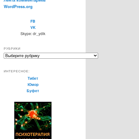
WordPress.org
FB
VK
Skype: dr_ydik
РУБРИКИ
Р
у
б
ИНТЕРЕСНОЕ:
р
Тибет
и
Юмор
к
Буфет
и