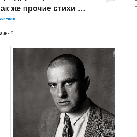
так же прочие стихи …
d-r Yudik
раины?