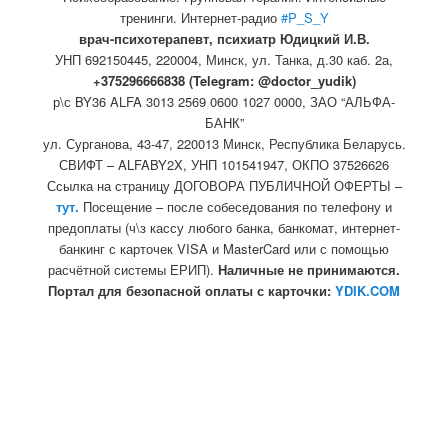
тренинги. Интернет-радио
#P_S_Y
врач-психотерапевт, психиатр Юдицкий И.В.
УНП 692150445, 220004, Минск,
ул. Танка, д.30 каб. 2а,
+375296666838 (Telegram: @doctor_yudik)
р\с BY36 ALFA 3013 2569 0600 1027 0000, ЗАО “АЛЬФА-
БАНК”
ул. Сурганова, 43-47, 220013 Минск, Республика Беларусь.
СВИФТ – ALFABY2X, УНП 101541947, ОКПО 37526626
Ссылка на страницу ДОГОВОРА ПУБЛИЧНОЙ ОФЕРТЫ –
тут.
Посещение – после собеседования по телефону и
предоплаты (ч\з кассу любого банка, банкомат, интернет-
банкинг с карточек VISA и MasterCard или с помощью
расчётной системы ЕРИП).
Наличные не принимаются.
Портал для безопасной оплаты с карточки:
YDIK.COM