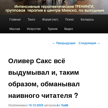
Главное
Главная
Танго
Форум (чат)
Психо
Беларусь
Перейти
меню
Массаж
Искусство
Туризм
Видео
к
основному
Навигация
←
Предыдущая
Следующая
→
по
содержимому
записям
Оливер Сакс всё
выдумывал и, таким
образом, обманывал
наивного читателя ?
Опубликовано
15.12.2025
автором
d-r Yudik