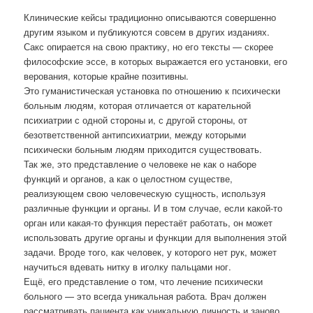
Клинические кейсы традиционно описываются совершенно
другим языком и публикуются
совсем в других изданиях.
Сакс опирается на свою практику, но его тексты — скорее
философские эссе, в которых выражается его установки, его
верования, которые крайне позитивны.
Это гуманистическая установка по отношению к психически
больным людям, которая отличается от карательной
психиатрии с одной стороны и, с другой стороны, от
безответственной антипсихиатрии, между которыми
психически больным людям приходится существовать.
Так же, это представление о человеке не как о наборе
функций и органов, а как о целостном существе,
реализующем свою человеческую сущность, используя
различные функции и органы. И в том случае, если какой-то
орган или какая-то функция перестаёт работать, он может
использовать другие органы и функции для выполнения этой
задачи. Вроде того, как человек, у которого нет рук, может
научиться вдевать нитку в иголку пальцами ног.
Ещё, его представление о том, что лечение психически
больного — это всегда уникальная работа. Врач должен
рассматривать пациента как уникальную личность и заново