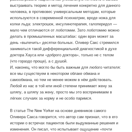
выстраивать теорию и метод лечения конкретно для данного
человека, в противовес универсальным методам, которые
используются в современной психиатрии, вроде ножа для
колки льда: электрошок, инсулинотерапия, галоперидол —
мало чем отличаются от лоботомии. Зато лоботомию можно
делать в промышленных масштабах: один врач может за
день «вылечить» десятки больных. Оливер Сакс стремился
заниматься такой дифференциальной диагностикой в духе
доктора Хауса или «доброго доктора», только не с телом
(что гораздо проще), а с душой.
И, наконец, что могло бы быть важным для любого читателя:
все мы существуем в некотором облаке обмана и
самообмана, но тем не менее можем в нём действовать.
Любой из нас в той или иной степени принимает жену за
шляпу, а шляпу за жену, просто мы это воспринимаем в
лёгких случаях за норму и не особо паримся.
В статье The New Yorker на основе дневников самого
Оливера Сакса говорится, что автор сам признал, что в его
истории о встречах пациентов были выдуманные решения и
изменения. Он писал, что испытывает ощущение «почти