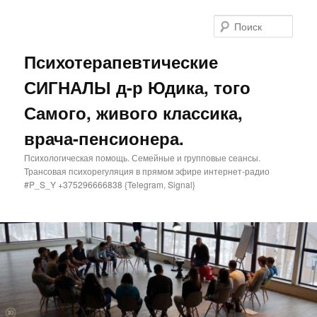
Поис
Психотерапевтические
СИГНАЛЫ д-р Юдика, того
Самого, живого классика,
врача-пенсионера.
Психологическая помощь. Семейные и групповые сеансы.
Трансовая психорегуляция в прямом эфире интернет-радио
#P_S_Y +375296666838 {Telegram, Signal}