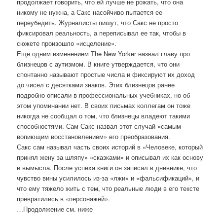
продолжает говорить, что ей лучше не рожать, что она
никому не нужна, а Сакс насойчиво пытается ее
переубедить. Журналисты пишут, что Сакс не просто
фиксировал реальность, а переписывал ее так, чтобы в
сюжете произошло «исцеление».
Еще одним изменением The New Yorker назвал главу про
близнецов с аутизмом. В книге утверждается, что они
спонтанно называют простые числа и фиксируют их доход
до чисел с десятками знаков. Этих близнецов ранее
подробно описали в профессиональных учебниках, но об
этом упоминании нет. В своих письмах коллегам он тоже
никогда не сообщал о том, что близнецы владеют такими
способностями. Сам Сакс назвал этот случай «самым
вопиющим восстановлением» его преобразования.
Сакс сам называл часть своих историй в «Человеке, который
принял жену за шляпу» «сказками» и описывал их как основу
и вымысла. После успеха книги он записал в дневнике, что
чувство вины усилилось из-за «лжи» и «фальсификаций», и
что ему тяжело жить с тем, что реальные люди в его тексте
превратились в «персонажей».
…Продолжение см. ниже