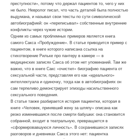
преступности», потому что держал пациентов то, чего у них
не было. Невролог писал, что часть деталей была полностью
выдумана, и называл свои тексты по сути символической
автобиографией: он «переписывал» собственные внутренние
конфликты через чужие истории.
Одним из самых проблемных примеров является книга
самого Сакса «Пробуждение». В статье приводится пример с
пациентом, в книге которого написана ссылка на
стихотворение Рильке про пантеру в камере — в
медицинских записях Сакса об этом нет упоминаний. Там же
важно, что в книге Сакс «очистил» биографию пациента от
сексуальной части, представляя его как «идеального»
интеллектуала и одиночку, тогда как в автобиографиях он
сам терпеливо демонстрирует эпизоды насильственного
сексуального поведения.
В статье также разбирается история пациентки, которая в
книге «Человек, принявший жену за шляпу» описана как
резко изменившаяся после смерти бабушки: она становится
собранной, входит в театральную, превращается в
«сформировавшуюся личность». В сохранившихся записях
разговоров и дневниках Сакса этого нет: пациентка