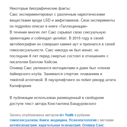
Некоторые биографические факты:
Сакс экспериментировал с различным наркотическими
веществами вроде LSD и амфетаминов. Свои эксперименты
он подробно описал в книге «Галлюцинации»
В течение многих лет Сакс скрывал свою сексуальную
ориентацию и соблюдал целибат. В 2015 году в своей
автобиографии он совершил каминг-аут и признался в своей
гомосексуальности. Сакс никогда не был женат, но
последние 8 лет перед смертью состоял в отношениях с
писателем Биллом Хейсом.
Оливер Сакс увлекался мотоциклами и даже был членом
байкерского клуба. Занимался спортом: плаванием и
тяжёлой атлетикой. В пауэрлифтинге он побил рекорд штата
Калифорния
В публикации использован размещенный в свободном
доступе текст автора Константина Бандуровского
Запись опубликована автором
d-r Yudik
в рубрике
гомосексуализм
,
Книги
,
медицина
,
Психопатология
с метками
антипсихиатрия
,
карательная психиатрия
,
Оливер Сакс
.