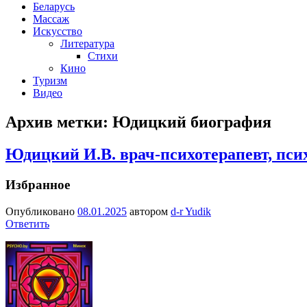
Беларусь
Массаж
Искусство
Литература
Стихи
Кино
Туризм
Видео
Архив метки:
Юдицкий биография
Юдицкий И.В. врач-психотерапевт, пси
Избранное
Опубликовано
08.01.2025
автором
d-r Yudik
Ответить