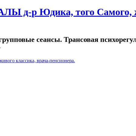
Ы д-р Юдика, того Самого, ж
рупповые сеансы. Трансовая психорегу
}