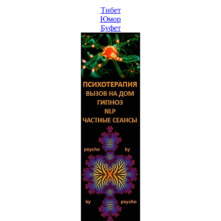
Тибет
Юмор
Буфет