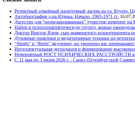
Ретритный семейный палаточный лагерь на оз. Ктулху. Ц
Автобиография д-ра Юдика. Начало. 1965-1971 гг.
16.07.
Дагестан для “неорганизованных” туристов: кемпинг на 
Набор в психотерапевтическую группу, живые еженедельн
Доктор Виктор Ялом, сын знаменитого психотерапевта по
Духовные практики и медитативные техники на ретритах
“Shorts” и “Reels” медленно, но уверенно вас превращают
Интеллектуальная деградация и формирование высокораз
Невероятный РОСТ ПСИХИЧЕСКИХ РАССТРОЙСТВ в 2
С 31 мая по 3 июня 2026 г. : Санкт-Петербургский Сам