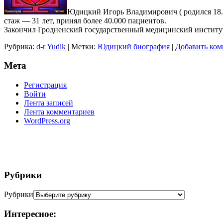
Юдицкий Игорь Владимирович ( родился 18.0
стаж — 31 лет, принял более 40.000 пациентов.
Закончил Гродненский государственный медицинский институт
Рубрика:
d-r Yudik
|
Метки:
Юдицкий биография
|
Добавить ком
Мета
Регистрация
Войти
Лента записей
Лента комментариев
WordPress.org
Рубрики
Рубрики
Интересное: