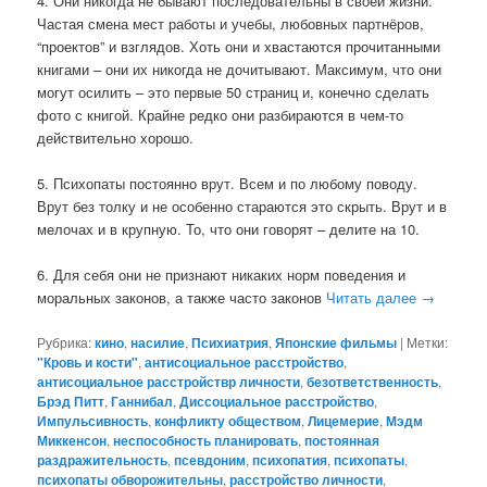
4. Они никогда не бывают последовательны в своей жизни.
Частая смена мест работы и учебы, любовных партнёров,
“проектов” и взглядов. Хоть они и хвастаются прочитанными
книгами – они их никогда не дочитывают. Максимум, что они
могут осилить – это первые 50 страниц и, конечно сделать
фото с книгой. Крайне редко они разбираются в чем-то
действительно хорошо.
5. Психопаты постоянно врут. Всем и по любому поводу.
Врут без толку и не особенно стараются это скрыть. Врут и в
мелочах и в крупную. То, что они говорят – делите на 10.
6. Для себя они не признают никаких норм поведения и
моральных законов, а также часто законов
Читать далее
→
Рубрика:
кино
,
насилие
,
Психиатрия
,
Японские фильмы
|
Метки:
"Кровь и кости"
,
антисоциальное расстройство
,
антисоциальное расстройствр личности
,
безответственность
,
Брэд Питт
,
Ганнибал
,
Диссоциальное расстройство
,
Импульсивность
,
конфликту обществом
,
Лицемерие
,
Мэдм
Миккенсон
,
неспособность планировать
,
постоянная
раздражительность
,
псевдоним
,
психопатия
,
психопаты
,
психопаты обворожительны
,
расстройство личности
,