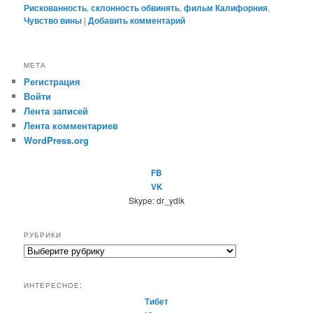
Рискованность
,
склонность обвинять
,
фильм Калифорния
,
Чувство вины
|
Добавить комментарий
МЕТА
Регистрация
Войти
Лента записей
Лента комментариев
WordPress.org
FB
VK
Skype: dr_ydik
РУБРИКИ
Р
у
б
ИНТЕРЕСНОЕ:
р
Тибет
и