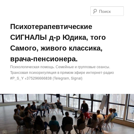
Поис
Психотерапевтические
СИГНАЛЫ д-р Юдика, того
Самого, живого классика,
врача-пенсионера.
Психологическая помощь. Семейные и групповые сеансы.
Трансовая психорегуляция в прямом эфире интернет-радио
#P_S_Y +375296666838 {Telegram, Signal}