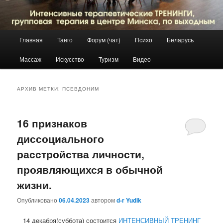
Главное
Главная
Танго
Форум (чат)
Психо
Беларусь
Перейти
Перейти
меню
Массаж
Искусство
Туризм
Видео
к
к
основному
дополнительному
АРХИВ МЕТКИ:
ПСЕВДОНИМ
содержимому
содержимому
16 признаков
диссоциального
расстройства личности,
проявляющихся в обычной
жизни.
Опубликовано
06.04.2023
автором
d-r Yudik
14 декабря(суббота) состоится
ИНТЕНСИВНЫЙ ТРЕНИНГ