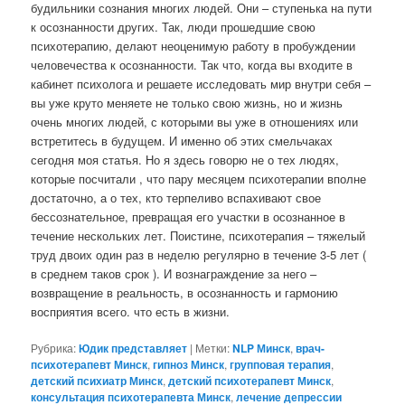
будильники сознания многих людей. Они – ступенька на пути
к осознанности других. Так, люди прошедшие свою
психотерапию, делают неоценимую работу в пробуждении
человечества к осознанности. Так что, когда вы входите в
кабинет психолога и решаете исследовать мир внутри себя –
вы уже круто меняете не только свою жизнь, но и жизнь
очень многих людей, с которыми вы уже в отношениях или
встретитесь в будущем. И именно об этих смельчаках
сегодня моя статья. Но я здесь говорю не о тех людях,
которые посчитали , что пару месяцем психотерапии вполне
достаточно, а о тех, кто терпеливо вспахивают свое
бессознательное, превращая его участки в осознанное в
течение нескольких лет. Поистине, психотерапия – тяжелый
труд двоих один раз в неделю регулярно в течение 3-5 лет (
в среднем таков срок ). И вознаграждение за него –
возвращение в реальность, в осознанность и гармонию
восприятия всего. что есть в жизни.
Рубрика:
Юдик представляет
|
Метки:
NLP Минск
,
врач-
психотерапевт Минск
,
гипноз Минск
,
групповая терапия
,
детский психиатр Минск
,
детский психотерапевт Минск
,
консультация психотерапевта Минск
,
лечение депрессии