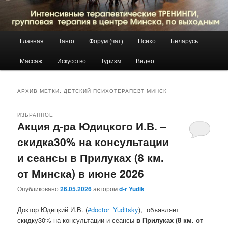
Главное
Главная
Танго
Форум (чат)
Психо
Беларусь
Перейти
Перейти
меню
Массаж
Искусство
Туризм
Видео
к
к
основному
дополнительному
АРХИВ МЕТКИ:
ДЕТСКИЙ ПСИХОТЕРАПЕВТ МИНСК
содержимому
содержимому
ИЗБРАННОЕ
Акция д-ра Юдицкого И.В. –
скидка30% на консультации
и сеансы в Прилуках (8 км.
от Минска) в июне 2026
Опубликовано
26.05.2026
автором
d-r Yudik
Доктор Юдицкий И.В. (
#doctor_Yuditsky
), объявляет
скидку30% на консультации и сеансы
в Прилуках (8 км. от