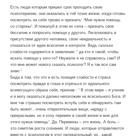
Есть люди которым пришел срок проходить свою
психотерапию, они оказались в той точке жизни, когда готовы
посмотреть на себя трезво и признать: “Мне нужна помощь
со стороны”. И пожалуй в этом их сила – признать свое
бессилие и попросить помощи у другого. Легализовать в
присутствии другого человека, свою неидеальность и
отказаться от идеи всесилия и контроля. Ведь сколько
слабости содержится в заявлении: ” да кто я такой, чтобы
искать помощи у кого-то? Неужели я не справлюсь сам? И
что мне может нового сказать психолог? Я и так все сам
знаю.”
Беда в том, что это и есть позиция слабости и страха
посмотреть правде в глаза и отречься от идеального
всемогущего образа себя, признав : ” В этом мире – я ученик
и я могу оказаться далеко непохожим на всесильного Бога. И
мне так страшно посмотреть вглубь себя и обнаружить там
быть может , очень отвратительные вещи, наряду с
прекрасными, но я хочу перемен в своей жизни и мне для
этого нужна помощь”. Да. Перемены – это жизнь. А боль –
это симптом роста сознания. И люди, которые отправляются
вместе с психологом в этот увлекательный, но , какой