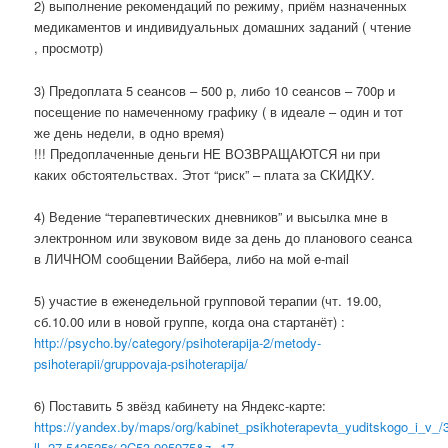
2) выполнение рекомендаций по режиму, приём назначенных
медикаментов и индивидуальных домашних заданий ( чтение
, просмотр)
3) Предоплата 5 сеансов – 500 р, либо 10 сеансов – 700р и
посещение по намеченному графику ( в идеале – один и тот
же день недели, в одно время)
!!! Предоплаченные деньги НЕ ВОЗВРАЩАЮТСЯ ни при
каких обстоятельствах. Этот “риск” – плата за СКИДКУ.
4) Ведение “терапевтических дневников” и высылка мне в
электронном или звуковом виде за день до планового сеанса
в ЛИЧНОМ сообщении Вайбера, либо на мой e-mail
5) участие в еженедельной групповой терапии (чт. 19.00,
сб.10.00 или в новой группе, когда она стартанёт) :
http://psycho.by/category/psihoterapija-2/metody-
psihoterapii/gruppovaja-psihoterapija/
6) Поставить 5 звёзд кабинету на Яндекс-карте:
https://yandex.by/maps/org/kabinet_psikhoterapevta_yuditskogo_i_v_
ll=27.542525%2C53.905975&z=17
,