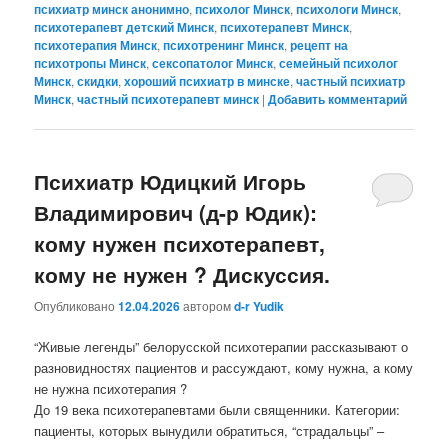
психиатр минск анонимно
,
психолог Минск
,
психологи Минск
,
психотерапевт детский Минск
,
психотерапевт Минск
,
психотерапия Минск
,
психотренинг Минск
,
рецепт на
психотропы Минск
,
сексопатолог Минск
,
семейный психолог
Минск
,
скидки
,
хороший психиатр в минске
,
частный психиатр
Минск
,
частный психотерапевт минск
|
Добавить комментарий
Психиатр Юдицкий Игорь
Владимирович (д-р Юдик):
кому нужен психотерапевт,
кому не нужен ? Дискуссия.
Опубликовано
12.04.2026
автором
d-r Yudik
“Живые легенды” белорусской психотерапии рассказывают о
разновидностях пациентов и рассуждают, кому нужна, а кому
не нужна психотерапия ?
До 19 века психотерапевтами были священники. Категории:
пациенты, которых вынудили обратиться, “страдальцы” –