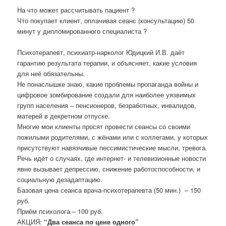
На что может рассчитывать пациент ?
Что покупает клиент, оплачивая сеанс (консультацию) 50
минут у дипломированного специалиста ?
Психотерапевт, психиатр-нарколог Юдицкий И.В. даёт
гарантию результата терапии, и объясняет, какие условия
для неё обязательны.
Не понаслышке знаю, какие проблемы пропаганда войны и
цифровое зомбирование создали для наиболее уязвимых
групп населения – пенсионеров, безработных, инвалидов,
матерей в декретном отпуске.
Многие мои клиенты просят провести сеансы со своими
пожилыми родителями, с жёнами или с коллегами, у которых
присутствуют навязчивые пессимистические мысли, тревога.
Речь идёт о случаях, где интернет- и телевизионные новости
явно вызывает депрессию, снижение работоспособности, и
социальную дезадаптацию.
Базовая цена сеанса врача-психотерапевта (50 мин.) – 150
руб.
Приём психолога – 100 руб.
АКЦИЯ:
“Два сеанса по цене одного”