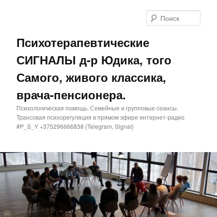
Поис
Психотерапевтические
СИГНАЛЫ д-р Юдика, того
Самого, живого классика,
врача-пенсионера.
Психологическая помощь. Семейные и групповые сеансы.
Трансовая психорегуляция в прямом эфире интернет-радио
#P_S_Y +375296666838 {Telegram, Signal}