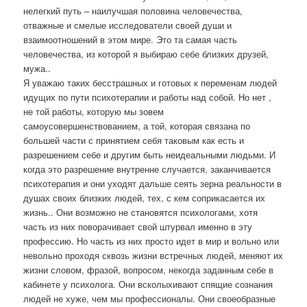
нелегкий путь – наилучшая половина человечества,
отважные и смелые исследователи своей души и
взаимоотношений в этом мире. Это та самая часть
человечества, из которой я выбираю себе близких друзей,
мужа..
Я уважаю таких бесстрашных и готовых к переменам людей
идущих по пути психотерапии и работы над собой. Но нет ,
не той работы, которую мы зовем
самоусовершенствованием, а той, которая связана по
большей части с принятием себя таковым как есть и
разрешением себе и другим быть неидеальными людьми. И
когда это разрешение внутренне случается, заканчивается
психотерапия и они уходят дальше сеять зерна реальности в
душах своих близких людей, тех, с кем соприкасается их
жизнь.. Они возможно не становятся психологами, хотя
часть из них поворачивает свой штурвал именно в эту
профессию. Но часть из них просто идет в мир и вольно или
невольно проходя сквозь жизни встречных людей, меняют их
жизни словом, фразой, вопросом, некогда заданным себе в
кабинете у психолога. Они всколыхивают спящие сознания
людей не хуже, чем мы профессионалы. Они своеобразные