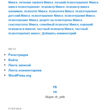
Минск
,
лечение тревоги Минск
,
лучший психотерапевт Минск
,
минск психотерапевт
,
психиатр Минск
,
психиатр минск
анонимно
,
психолог Минск
,
психологи Минск
,
психотерапевт
детский Минск
,
психотерапевт Минск
,
психотерапия Минск
,
психотренинг Минск
,
рецепт на психотропы Минск
,
сексопатолог Минск
,
семейный психолог Минск
,
хороший
психиатр в минске
,
частный психиатр Минск
,
частный
психотерапевт минск
|
Добавить комментарий
МЕТА
Регистрация
Войти
Лента записей
Лента комментариев
WordPress.org
FB
VK
Skype: dr_ydik
РУБРИКИ