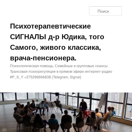
Поис
Психотерапевтические
СИГНАЛЫ д-р Юдика, того
Самого, живого классика,
врача-пенсионера.
Психологическая помощь. Семейные и групповые сеансы.
Трансовая психорегуляция в прямом эфире интернет-радио
#P_S_Y +375296666838 {Telegram, Signal}