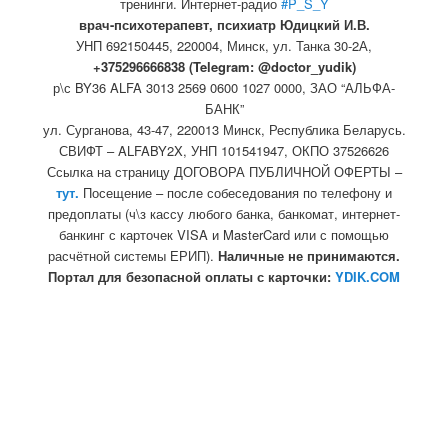
тренинги. Интернет-радио
#P_S_Y
врач-психотерапевт, психиатр Юдицкий И.В.
УНП 692150445, 220004, Минск,
ул. Танка 30-2А,
+375296666838 (Telegram: @doctor_yudik)
р\с BY36 ALFA 3013 2569 0600 1027 0000, ЗАО “АЛЬФА-
БАНК”
ул. Сурганова, 43-47, 220013 Минск, Республика Беларусь.
СВИФТ – ALFABY2X, УНП 101541947, ОКПО 37526626
Ссылка на страницу ДОГОВОРА ПУБЛИЧНОЙ ОФЕРТЫ –
тут.
Посещение – после собеседования по телефону и
предоплаты (ч\з кассу любого банка, банкомат, интернет-
банкинг с карточек VISA и MasterCard или с помощью
расчётной системы ЕРИП).
Наличные не принимаются.
Портал для безопасной оплаты с карточки:
YDIK.COM