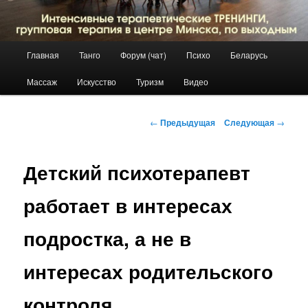
Главное
Главная
Танго
Форум (чат)
Психо
Беларусь
Перейти
меню
Массаж
Искусство
Туризм
Видео
к
основному
Навигация
←
Предыдущая
Следующая
→
по
содержимому
записям
Детский психотерапевт
работает в интересах
подростка, а не в
интересах родительского
контроля.