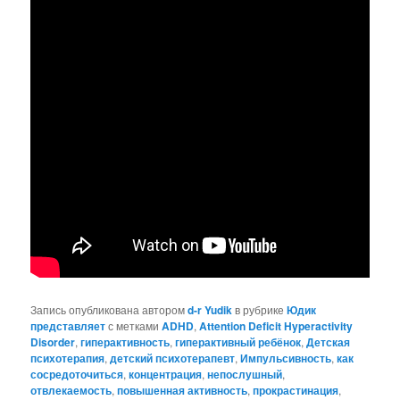
Запись опубликована автором
d-r Yudik
в рубрике
Юдик
представляет
с метками
ADHD
,
Attention Deficit Hyperactivity
Disorder
,
гиперактивность
,
гиперактивный ребёнок
,
Детская
психотерапия
,
детский психотерапевт
,
Импульсивность
,
как
сосредоточиться
,
концентрация
,
непослушный
,
отвлекаемость
,
повышенная активность
,
прокрастинация
,